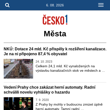
6. 08. 2026
Města
NKÚ: Dotace 24 mld. Kč přispěly k rozšíření kanalizace.
Je na ni připojeno 87,4 % obyvatel
24. 10. 2023
Celkem 24,1 mld. Kč vynaložených na
výstavbu kanalizačních stok ve městech a …
Vedení Prahy chce zakázat herní automaty. Radní
schválili novelu vyhlášky o hazardu
7. 9. 2020
Z Prahy by mohly v budoucnu zmizet úplně
herní automaty. Tamní radní …