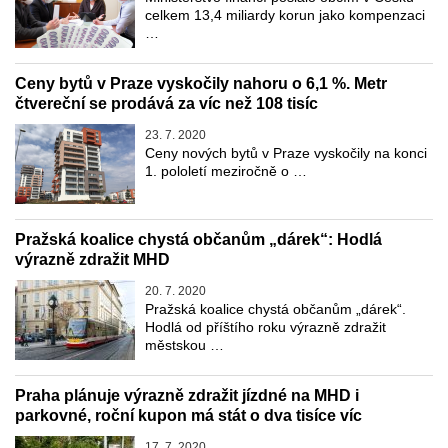
celkem 13,4 miliardy korun jako kompenzaci
…
Ceny bytů v Praze vyskočily nahoru o 6,1 %. Metr
čtvereční se prodává za víc než 108 tisíc
23. 7. 2020
Ceny nových bytů v Praze vyskočily na konci
1. pololetí meziročně o …
Pražská koalice chystá občanům „dárek“: Hodlá
výrazně zdražit MHD
20. 7. 2020
Pražská koalice chystá občanům „dárek“.
Hodlá od příštího roku výrazně zdražit
městskou …
Praha plánuje výrazně zdražit jízdné na MHD i
parkovné, roční kupon má stát o dva tisíce víc
17. 7. 2020