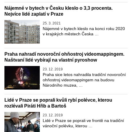
Nájemné v bytech v Česku kleslo o 3,3 procenta.
Nejvíce lidé zaplatí v Praze
25. 3. 2021
Nájemné v bytech kleslo na konci roku 2020
v krajských městech Česka …
Praha nahradí novoroční ohňostroj videomappingem.
Naštvaní lidé vybírají na vlastní pyroshow
23. 12. 2019
Praha sice letos nahradila tradiční novoroční
ohňostroj videomappingem na budovu
Národního muzea, …
Lidé v Praze se poprali kvůli rybí polévce, kterou
rozlévali Piráti Hřib a Bartoš
23. 12. 2019
Lidé v Praze se poprali ve frontě na tradiční
vánoční polévku, kterou …