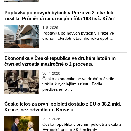
Poptávka po nových bytech v Praze ve 2. čtvrtletí
zesílila: Průměrná cena se přiblížila 188 tisíc Kč/m²
1. 8. 2026
Poptávka po nových bytech v Praze ve
druhém čtvrtletí letošního roku opět …
Ekonomika v České republice ve druhém letošním
čtvrtletí vzrostla meziročně o 2 procenta
30. 7. 2026
Česká ekonomika se ve druhém čtvrtletí
vrátila k rychlejšímu růstu. Podle
předběžného …
Česko letos za první pololetí dostalo z EU o 38,2 mld.
Kč víc, než odvedlo do Bruselu
29. 7. 2026
Česká republika v prvním pololetí získala z
Evropské unie o 38,2 miliardy …