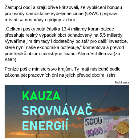
Zástupci obcí a krajů dříve kritizovali, že vyplácení bonusu
pro osoby samostatně výdělečně činné (OSVČ) připraví
místní samosprávy o příjmy z daní.
„Celkem poskytnutá částka 13,4 miliardy korun dalece
přesahuje reálný výpadek obcí odhadovaný na 5,5 miliardy.
Vytváříme jim tím tedy i dodatečný polštář pro další investice,
které nyní naše ekonomika potřebuje,” komentovala převod
prostředků obcím ministryně financí Alena Schillerová (za
ANO).
Peníze pošle ministerstvo krajům. Ty mají následně podle
zákona pět pracovních dní na jejich převod obcím. (sfr)