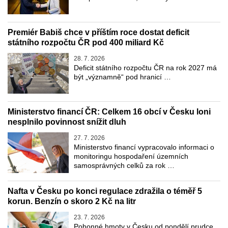
Premiér Babiš chce v příštím roce dostat deficit
státního rozpočtu ČR pod 400 miliard Kč
28. 7. 2026
Deficit státního rozpočtu ČR na rok 2027 má
být „významně“ pod hranicí …
Ministerstvo financí ČR: Celkem 16 obcí v Česku loni
nesplnilo povinnost snížit dluh
27. 7. 2026
Ministerstvo financí vypracovalo informaci o
monitoringu hospodaření územních
samosprávných celků za rok …
Nafta v Česku po konci regulace zdražila o téměř 5
korun. Benzín o skoro 2 Kč na litr
23. 7. 2026
Pohonné hmoty v Česku od pondělí prudce