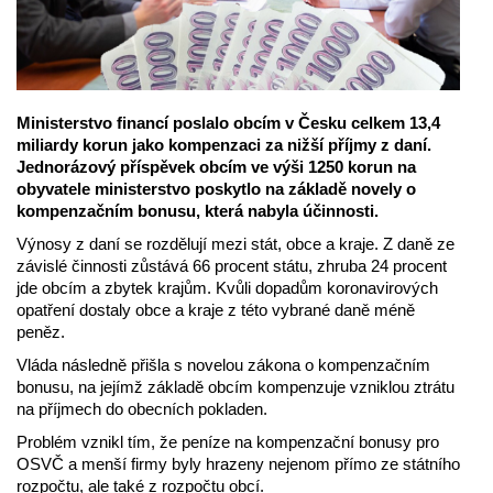
Ministerstvo financí poslalo obcím v Česku celkem 13,4
miliardy korun jako kompenzaci za nižší příjmy z daní.
Jednorázový příspěvek obcím ve výši 1250 korun na
obyvatele ministerstvo poskytlo na základě novely o
kompenzačním bonusu, která nabyla účinnosti.
Výnosy z daní se rozdělují mezi stát, obce a kraje. Z daně ze
závislé činnosti zůstává 66 procent státu, zhruba 24 procent
jde obcím a zbytek krajům. Kvůli dopadům koronavirových
opatření dostaly obce a kraje z této vybrané daně méně
peněz.
Vláda následně přišla s novelou zákona o kompenzačním
bonusu, na jejímž základě obcím kompenzuje vzniklou ztrátu
na příjmech do obecních pokladen.
Problém vznikl tím, že peníze na kompenzační bonusy pro
OSVČ a menší firmy byly hrazeny nejenom přímo ze státního
rozpočtu, ale také z rozpočtu obcí.