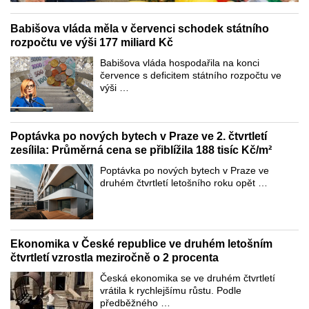
Babišova vláda měla v červenci schodek státního
rozpočtu ve výši 177 miliard Kč
Babišova vláda hospodařila na konci
července s deficitem státního rozpočtu ve
výši …
Poptávka po nových bytech v Praze ve 2. čtvrtletí
zesílila: Průměrná cena se přiblížila 188 tisíc Kč/m²
Poptávka po nových bytech v Praze ve
druhém čtvrtletí letošního roku opět …
Ekonomika v České republice ve druhém letošním
čtvrtletí vzrostla meziročně o 2 procenta
Česká ekonomika se ve druhém čtvrtletí
vrátila k rychlejšímu růstu. Podle
předběžného …