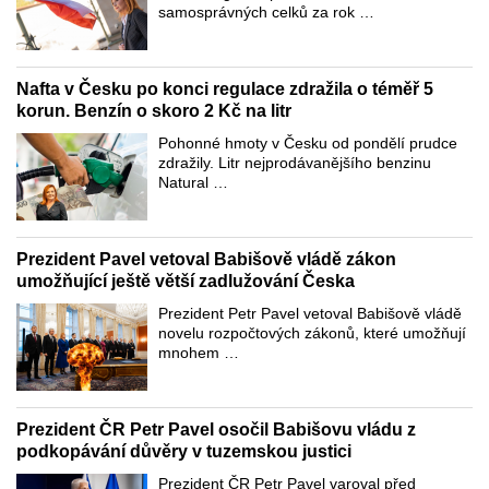
samosprávných celků za rok …
Nafta v Česku po konci regulace zdražila o téměř 5
korun. Benzín o skoro 2 Kč na litr
Pohonné hmoty v Česku od pondělí prudce
zdražily. Litr nejprodávanějšího benzinu
Natural …
Prezident Pavel vetoval Babišově vládě zákon
umožňující ještě větší zadlužování Česka
Prezident Petr Pavel vetoval Babišově vládě
novelu rozpočtových zákonů, které umožňují
mnohem …
Prezident ČR Petr Pavel osočil Babišovu vládu z
podkopávání důvěry v tuzemskou justici
Prezident ČR Petr Pavel varoval před