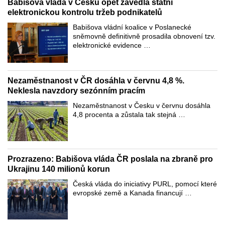
Babišova vláda v Česku opět zavedla státní
elektronickou kontrolu tržeb podnikatelů
Babišova vládní koalice v Poslanecké
sněmovně definitivně prosadila obnovení tzv.
elektronické evidence …
Nezaměstnanost v ČR dosáhla v červnu 4,8 %.
Neklesla navzdory sezónním pracím
Nezaměstnanost v Česku v červnu dosáhla
4,8 procenta a zůstala tak stejná …
Prozrazeno: Babišova vláda ČR poslala na zbraně pro
Ukrajinu 140 milionů korun
Česká vláda do iniciativy PURL, pomocí které
evropské země a Kanada financují …