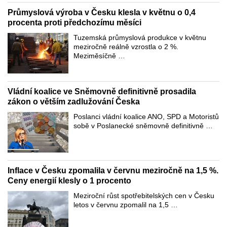
Průmyslová výroba v Česku klesla v květnu o 0,4
procenta proti předchozímu měsíci
Tuzemská průmyslová produkce v květnu
meziročně reálně vzrostla o 2 %.
Meziměsíčně …
Vládní koalice ve Sněmovně definitivně prosadila
zákon o větším zadlužování Česka
Poslanci vládní koalice ANO, SPD a Motoristů
sobě v Poslanecké sněmovně definitivně …
Inflace v Česku zpomalila v červnu meziročně na 1,5 %.
Ceny energií klesly o 1 procento
Meziroční růst spotřebitelských cen v Česku
letos v červnu zpomalil na 1,5 …