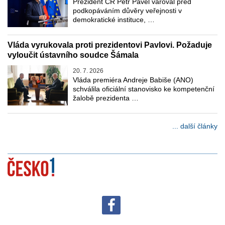
Prezident ČR Petr Pavel varoval před
podkopáváním důvěry veřejnosti v
demokratické instituce, …
Vláda vyrukovala proti prezidentovi Pavlovi. Požaduje
vyloučit ústavního soudce Šámala
20. 7. 2026
Vláda premiéra Andreje Babiše (ANO)
schválila oficiální stanovisko ke kompetenční
žalobě prezidenta …
... další články