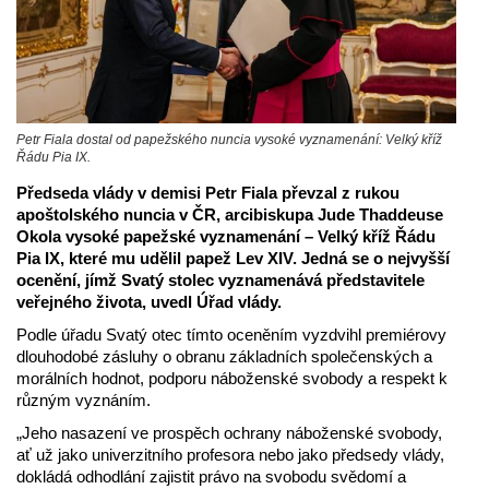
Petr Fiala dostal od papežského nuncia vysoké vyznamenání: Velký kříž
Řádu Pia IX.
Předseda vlády v demisi Petr Fiala převzal z rukou
apoštolského nuncia v ČR, arcibiskupa Jude Thaddeuse
Okola vysoké papežské vyznamenání – Velký kříž Řádu
Pia IX, které mu udělil papež Lev XIV. Jedná se o nejvyšší
ocenění, jímž Svatý stolec vyznamenává představitele
veřejného života, uvedl Úřad vlády.
Podle úřadu Svatý otec tímto oceněním vyzdvihl premiérovy
dlouhodobé zásluhy o obranu základních společenských a
morálních hodnot, podporu náboženské svobody a respekt k
různým vyznáním.
„Jeho nasazení ve prospěch ochrany náboženské svobody,
ať už jako univerzitního profesora nebo jako předsedy vlády,
dokládá odhodlání zajistit právo na svobodu svědomí a