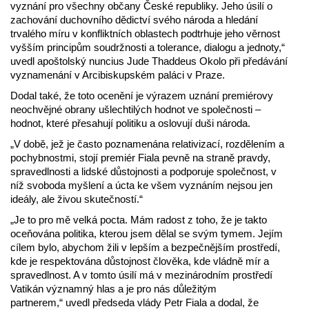
vyznání pro všechny občany České republiky. Jeho úsilí o
zachování duchovního dědictví svého národa a hledání
trvalého míru v konfliktních oblastech podtrhuje jeho věrnost
vyšším principům soudržnosti a tolerance, dialogu a jednoty,“
uvedl apoštolský nuncius Jude Thaddeus Okolo při předávání
vyznamenání v Arcibiskupském paláci v Praze.
Dodal také, že toto ocenění je výrazem uznání premiérovy
neochvějné obrany ušlechtilých hodnot ve společnosti –
hodnot, které přesahují politiku a oslovují duši národa.
„V době, jež je často poznamenána relativizací, rozdělením a
pochybnostmi, stojí premiér Fiala pevně na straně pravdy,
spravedlnosti a lidské důstojnosti a podporuje společnost, v
níž svoboda myšlení a úcta ke všem vyznáním nejsou jen
ideály, ale živou skutečností.“
„Je to pro mě velká pocta. Mám radost z toho, že je takto
oceňována politika, kterou jsem dělal se svým tymem. Jejím
cílem bylo, abychom žili v lepším a bezpečnějším prostředí,
kde je respektována důstojnost člověka, kde vládně mír a
spravedlnost. A v tomto úsilí má v mezinárodním prostředí
Vatikán významný hlas a je pro nás důležitým
partnerem,“ uvedl předseda vlády Petr Fiala a dodal, že