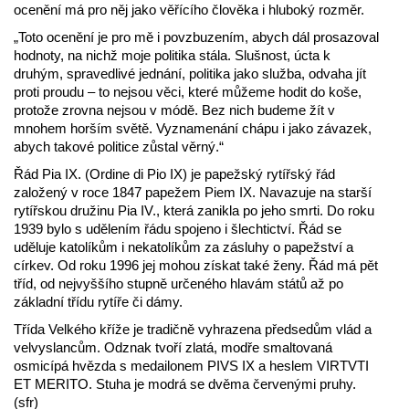
ocenění má pro něj jako věřícího člověka i hluboký rozměr.
„Toto ocenění je pro mě i povzbuzením, abych dál prosazoval
hodnoty, na nichž moje politika stála. Slušnost, úcta k
druhým, spravedlivé jednání, politika jako služba, odvaha jít
proti proudu – to nejsou věci, které můžeme hodit do koše,
protože zrovna nejsou v módě. Bez nich budeme žít v
mnohem horším světě. Vyznamenání chápu i jako závazek,
abych takové politice zůstal věrný.“
Řád Pia IX. (Ordine di Pio IX) je papežský rytířský řád
založený v roce 1847 papežem Piem IX. Navazuje na starší
rytířskou družinu Pia IV., která zanikla po jeho smrti. Do roku
1939 bylo s udělením řádu spojeno i šlechtictví. Řád se
uděluje katolíkům i nekatolíkům za zásluhy o papežství a
církev. Od roku 1996 jej mohou získat také ženy. Řád má pět
tříd, od nejvyššího stupně určeného hlavám států až po
základní třídu rytíře či dámy.
Třída Velkého kříže je tradičně vyhrazena předsedům vlád a
velvyslancům. Odznak tvoří zlatá, modře smaltovaná
osmicípá hvězda s medailonem PIVS IX a heslem VIRTVTI
ET MERITO. Stuha je modrá se dvěma červenými pruhy.
(sfr)