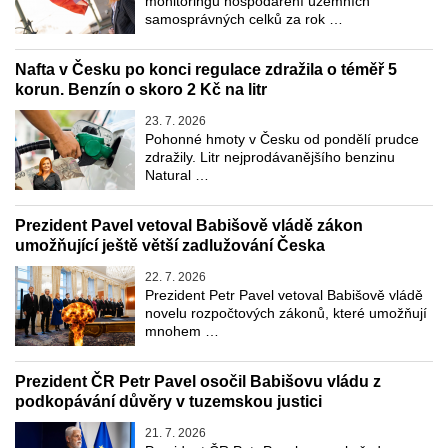
monitoringu hospodaření územních
samosprávných celků za rok …
Nafta v Česku po konci regulace zdražila o téměř 5
korun. Benzín o skoro 2 Kč na litr
23. 7. 2026
Pohonné hmoty v Česku od pondělí prudce
zdražily. Litr nejprodávanějšího benzinu
Natural …
Prezident Pavel vetoval Babišově vládě zákon
umožňující ještě větší zadlužování Česka
22. 7. 2026
Prezident Petr Pavel vetoval Babišově vládě
novelu rozpočtových zákonů, které umožňují
mnohem …
Prezident ČR Petr Pavel osočil Babišovu vládu z
podkopávání důvěry v tuzemskou justici
21. 7. 2026