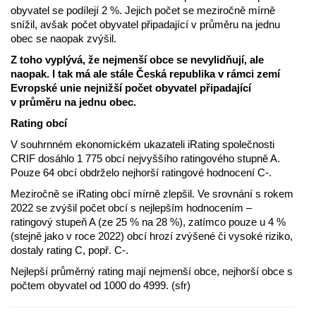
obyvatel se podílejí 2 %. Jejich počet se meziročně mírně
snížil, avšak počet obyvatel připadající v průměru na jednu
obec se naopak zvýšil.
Z toho vyplývá, že nejmenší obce se nevylidňují, ale
naopak. I tak má ale stále Česká republika v rámci zemí
Evropské unie nejnižší počet obyvatel připadající
v průměru na jednu obec.
Rating obcí
V souhrnném ekonomickém ukazateli iRating společnosti
CRIF dosáhlo 1 775 obcí nejvyššího ratingového stupně A.
Pouze 64 obcí obdrželo nejhorší ratingové hodnocení C-.
Meziročně se iRating obcí mírně zlepšil. Ve srovnání s rokem
2022 se zvýšil počet obcí s nejlepším hodnocením –
ratingový stupeň A (ze 25 % na 28 %), zatímco pouze u 4 %
(stejně jako v roce 2022) obcí hrozí zvýšené či vysoké riziko,
dostaly rating C, popř. C-.
Nejlepší průměrný rating mají nejmenší obce, nejhorší obce s
počtem obyvatel od 1000 do 4999. (sfr)