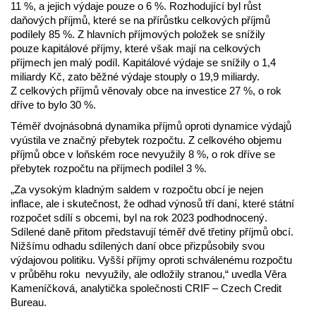
11 %, a jejich výdaje pouze o 6 %. Rozhodující byl růst
daňových příjmů, které se na přírůstku celkových příjmů
podílely 85 %. Z hlavních příjmových položek se snížily
pouze kapitálové příjmy, které však mají na celkových
příjmech jen malý podíl. Kapitálové výdaje se snížily o 1,4
miliardy Kč, zato běžné výdaje stouply o 19,9 miliardy.
Z celkových příjmů věnovaly obce na investice 27 %, o rok
dříve to bylo 30 %.
Téměř dvojnásobná dynamika příjmů oproti dynamice výdajů
vyústila ve značný přebytek rozpočtu. Z celkového objemu
příjmů obce v loňském roce nevyužily 8 %, o rok dříve se
přebytek rozpočtu na příjmech podílel 3 %.
„Za vysokým kladným saldem v rozpočtu obcí je nejen
inflace, ale i skutečnost, že odhad výnosů tří daní, které státní
rozpočet sdílí s obcemi, byl na rok 2023 podhodnocený.
Sdílené daně přitom představují téměř dvě třetiny příjmů obcí.
Nižšímu odhadu sdílených daní obce přizpůsobily svou
výdajovou politiku. Vyšší příjmy oproti schválenému rozpočtu
v průběhu roku nevyužily, ale odložily stranou,“ uvedla Věra
Kameníčková, analytička společnosti CRIF – Czech Credit
Bureau.