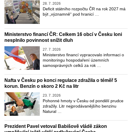
28. 7. 2026
Deficit státního rozpočtu ČR na rok 2027 má
být „významně“ pod hranicí …
Ministerstvo financí ČR: Celkem 16 obcí v Česku loni
nesplnilo povinnost snížit dluh
27. 7. 2026
Ministerstvo financí vypracovalo informaci o
monitoringu hospodaření územních
samosprávných celků za rok …
Nafta v Česku po konci regulace zdražila o téměř 5
korun. Benzín o skoro 2 Kč na litr
23. 7. 2026
Pohonné hmoty v Česku od pondělí prudce
zdražily. Litr nejprodávanějšího benzinu
Natural …
Prezident Pavel vetoval Babišově vládě zákon