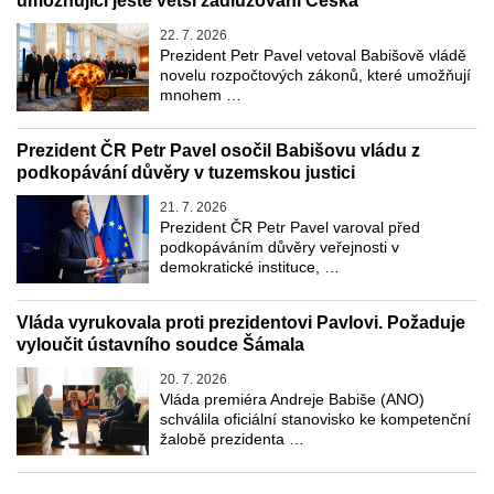
umožňující ještě větší zadlužování Česka
22. 7. 2026
Prezident Petr Pavel vetoval Babišově vládě
novelu rozpočtových zákonů, které umožňují
mnohem …
Prezident ČR Petr Pavel osočil Babišovu vládu z
podkopávání důvěry v tuzemskou justici
21. 7. 2026
Prezident ČR Petr Pavel varoval před
podkopáváním důvěry veřejnosti v
demokratické instituce, …
Vláda vyrukovala proti prezidentovi Pavlovi. Požaduje
vyloučit ústavního soudce Šámala
20. 7. 2026
Vláda premiéra Andreje Babiše (ANO)
schválila oficiální stanovisko ke kompetenční
žalobě prezidenta …