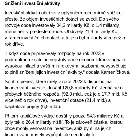
Snížení investiční aktivity
Investiční aktivita obcí se v uplynulém roce mírně snížila, i
přesto, že objem investičních dotací se zvedl. Do svého
rozvoje obce investovaly 94,3 miliardy Kč, o 1,4 miliardy
méně než v předešlém roce. Obdržely 21,4 miliardy Kč
v rámci investičních dotací, a to je o 0,4 miliardy více než o
rok dříve.
„I když obce připravovaly rozpočty na rok 2023 v
podmínkách znatelné nejistoty dané ekonomickou stagnací,
vysokou inflací a vyššími úrokovými sazbami, nevysvětluje
to plně snížení jejich investiční aktivity,“ dodala Kameníčková.
Souhrn peněz, které měly v roce 2023 k dispozici na
financování investic, dosáhl 120,8 miliardy Kč. Jedná se o
přebytek běžného rozpočtu (92,8 mld., což je o 17,7 mld. Kč
více než o rok dříve), investiční dotace (21,4 mld.) a
kapitálové příjmy (6,5 mld.).
Přitom kapitálové výdaje dosáhly pouze 94,3 miliardy Kč a
byly tak o 26,4 miliardy nižší. To je zároveň částka, kterou
obce mohly věnovat na investice, aniž by si na jejich
financování musely vypůjčit, ale neudělaly to.