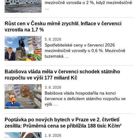
meziročně vzrostla o 2 %, když meziměsíčně
…
Růst cen v Česku mírně zrychlil. Inflace v červenci
vzrostla na 1,7 %
5. 8. 2026
Spotřebitelské ceny v červenci 2026
meziměsíčně vzrostly o 0,6 %. Meziročně
tuzemská …
Babišova vláda měla v červenci schodek státního
rozpočtu ve výši 177 miliard Kč
3. 8. 2026
Babišova vláda hospodařila na konci
července s deficitem státního rozpočtu ve
výši …
Poptávka po nových bytech v Praze ve 2. čtvrtletí
zesílila: Průměrná cena se přiblížila 188 tisíc Kč/m²
1. 8. 2026