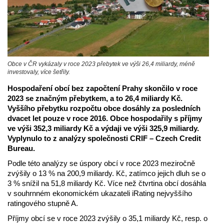
Obce v ČR vykázaly v roce 2023 přebytek ve výši 26,4 miliardy, méně
investovaly, více šetřily.
Hospodaření obcí bez započtení Prahy skončilo v roce
2023 se značným přebytkem, a to 26,4 miliardy Kč.
Vyššího přebytku rozpočtu obce dosáhly za posledních
dvacet let pouze v roce 2016. Obce hospodařily s příjmy
ve výši 352,3 miliardy Kč a výdaji ve výši 325,9 miliardy.
Vyplynulo to z analýzy společnosti CRIF – Czech Credit
Bureau.
Podle této analýzy se úspory obcí v roce 2023 meziročně
zvýšily o 13 % na 200,9 miliardy. Kč, zatímco jejich dluh se o
3 % snížil na 51,8 miliardy Kč. Více než čtvrtina obcí dosáhla
v souhrnném ekonomickém ukazateli iRating nejvyššího
ratingového stupně A.
Příjmy obcí se v roce 2023 zvýšily o 35,1 miliardy Kč, resp. o