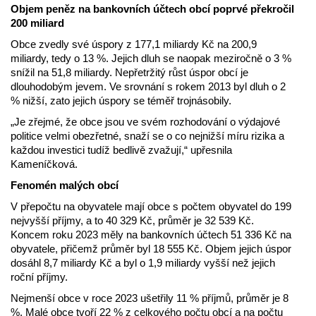
Objem peněz na bankovních účtech obcí poprvé překročil
200 miliard
Obce zvedly své úspory z 177,1 miliardy Kč na 200,9
miliardy, tedy o 13 %. Jejich dluh se naopak meziročně o 3 %
snížil na 51,8 miliardy. Nepřetržitý růst úspor obcí je
dlouhodobým jevem. Ve srovnání s rokem 2013 byl dluh o 2
% nižší, zato jejich úspory se téměř trojnásobily.
„Je zřejmé, že obce jsou ve svém rozhodování o výdajové
politice velmi obezřetné, snaží se o co nejnižší míru rizika a
každou investici tudíž bedlivě zvažují,“ upřesnila
Kameníčková.
Fenomén malých obcí
V přepočtu na obyvatele mají obce s počtem obyvatel do 199
nejvyšší příjmy, a to 40 329 Kč, průměr je 32 539 Kč.
Koncem roku 2023 měly na bankovních účtech 51 336 Kč na
obyvatele, přičemž průměr byl 18 555 Kč. Objem jejich úspor
dosáhl 8,7 miliardy Kč a byl o 1,9 miliardy vyšší než jejich
roční příjmy.
Nejmenší obce v roce 2023 ušetřily 11 % příjmů, průměr je 8
%. Malé obce tvoří 22 % z celkového počtu obcí a na počtu