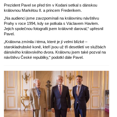
Prezident Pavel se před tím v Kodani setkal s dánskou
královnou Markétou II. a princem Frederikem.
„Na audienci jsme zavzpomínali na královninu návštěvu
Prahy v roce 1994, kdy se potkala s Václavem Havlem.
Jejich společnou fotografii jsem královně daroval,“ upřesnil
Pavel.
„Královna zmínila i téma, které je jí velmi blízké –
starokladrubské koně, kteří jsou už tři desetiletí ve službách
dánského královského dvora. Královnu jsem také pozval na
návštěvu České republiky,“ podotkl dále Pavel.