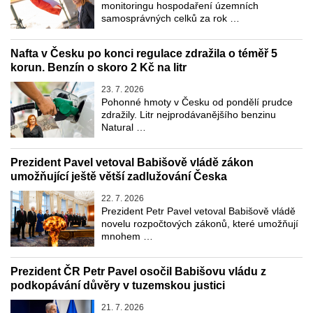
monitoringu hospodaření územních
samosprávných celků za rok …
Nafta v Česku po konci regulace zdražila o téměř 5
korun. Benzín o skoro 2 Kč na litr
23. 7. 2026
Pohonné hmoty v Česku od pondělí prudce
zdražily. Litr nejprodávanějšího benzinu
Natural …
Prezident Pavel vetoval Babišově vládě zákon
umožňující ještě větší zadlužování Česka
22. 7. 2026
Prezident Petr Pavel vetoval Babišově vládě
novelu rozpočtových zákonů, které umožňují
mnohem …
Prezident ČR Petr Pavel osočil Babišovu vládu z
podkopávání důvěry v tuzemskou justici
21. 7. 2026