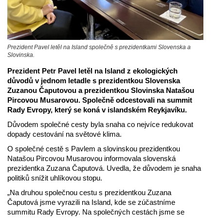
Prezident Pavel letěl na Island společně s prezidentkami Slovenska a
Slovinska.
Prezident Petr Pavel letěl na Island z ekologických
důvodů v jednom letadle s prezidentkou Slovenska
Zuzanou Čaputovou a prezidentkou Slovinska Natašou
Pircovou Musarovou. Společně odcestovali na summit
Rady Evropy, který se koná v islandském Reykjavíku.
Důvodem společné cesty byla snaha co nejvíce redukovat
dopady cestování na světové klima.
O společné cestě s Pavlem a slovinskou prezidentkou
Natašou Pircovou Musarovou informovala slovenská
prezidentka Zuzana Čaputová. Uvedla, že důvodem je snaha
politiků snížit uhlíkovou stopu.
„Na druhou společnou cestu s prezidentkou Zuzana
Čaputová jsme vyrazili na Island, kde se zúčastníme
summitu Rady Evropy. Na společných cestách jsme se