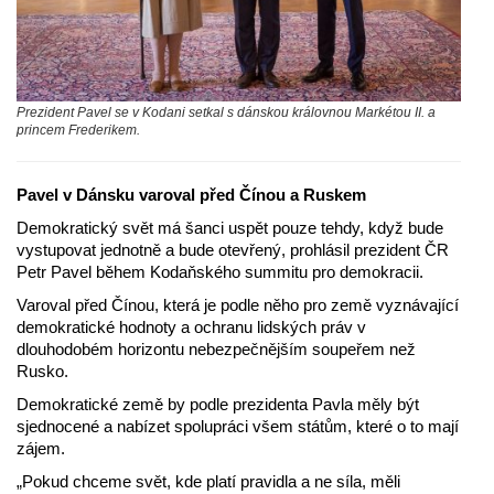
Prezident Pavel se v Kodani setkal s dánskou královnou Markétou II. a
princem Frederikem.
Pavel v Dánsku varoval před Čínou a Ruskem
Demokratický svět má šanci uspět pouze tehdy, když bude
vystupovat jednotně a bude otevřený, prohlásil prezident ČR
Petr Pavel během Kodaňského summitu pro demokracii.
Varoval před Čínou, která je podle něho pro země vyznávající
demokratické hodnoty a ochranu lidských práv v
dlouhodobém horizontu nebezpečnějším soupeřem než
Rusko.
Demokratické země by podle prezidenta Pavla měly být
sjednocené a nabízet spolupráci všem státům, které o to mají
zájem.
„Pokud chceme svět, kde platí pravidla a ne síla, měli