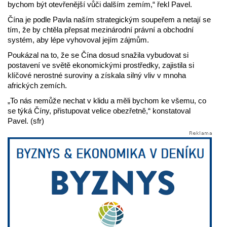
bychom být otevřenější vůči dalším zemím,“ řekl Pavel.
Čína je podle Pavla naším strategickým soupeřem a netají se
tím, že by chtěla přepsat mezinárodní právní a obchodní
systém, aby lépe vyhovoval jejím zájmům.
Poukázal na to, že se Čína dosud snažila vybudovat si
postavení ve světě ekonomickými prostředky, zajistila si
klíčové nerostné suroviny a získala silný vliv v mnoha
afrických zemích.
„To nás nemůže nechat v klidu a měli bychom ke všemu, co
se týká Číny, přistupovat velice obezřetně,“ konstatoval
Pavel. (sfr)