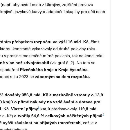
(např. ubytování osob z Ukrajiny, zajištění provozu
krajině, jazykové kurzy a adaptační skupiny pro děti osob
ordním přebytkem rozpočtu ve výši 16 mld. Kč,
čímž
, kterou konstantě vykazovaly od druhé poloviny roku.
u v prosinci meziročně mírně pokleslo, tak na konci roku
ně více než zdvojnásobil
(viz graf č. 2). Na tom se
hospodaření
Plzeňského kraje a Kraje Vysočina
.
konci roku 2023 se
záporným saldem rozpočtu.
023
dosáhly 356,8 mld. Kč a meziročně vzrostly o 13,9
mů krajů o přímé náklady na vzdělávání a dotace pro
ii
d. Kč. Vlastní příjmy
krajů
představovaly
119,8 mld.
2
mld. Kč)
a tvořily 64,6 % celkových očištěných příjmů
ě vyšší závislost na přijatých transferech
, což je v
 opodstatnitelné.