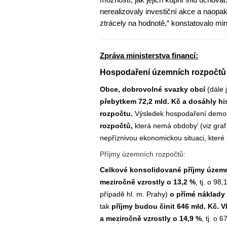
nerealizovaly investiční akce a naopa
ztrácely na hodnotě,“ konstatovalo mini
Zpráva ministerstva financí:
Hospodaření územních rozpočtů
Obce, dobrovolné svazky obcí
(dále
přebytkem 72,2 mld. Kč a dosáhly hi
rozpočtu.
Výsledek hospodaření demo
i
rozpočtů,
která nemá obdoby
(viz gra
nepříznivou ekonomickou situaci, kter
Příjmy územních rozpočtů:
Celkové konsolidované příjmy územ
meziročně vzrostly o 13,2 %
, tj. o 98
případě hl. m. Prahy)
o přímé náklady 
tak
příjmy budou činit 646 mld. Kč. Vl
a meziročně vzrostly o 14,9 %
, tj. o