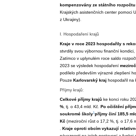
kompenzovány ze státního rozpočtu
Krajských asistenčních center pomoci U
z Ukrajiny).
I. Hospodaření krajů
Kraje v roce 2023 hospodařily s rek
stvrdily svou výbornou finanční kondici
Zatímco v uplynulém roce saldo rozpočt
2023 se výsledek hospodaření
meziroč
podílelo především výrazné zlepšení 
Pouze
Karlovarský kraj
hospodařil na 
Příjmy krajů:
Celkové příjmy krajů
ke konci roku 2
%
, tj. o 43,4 mld. Kč.
Po očištění příj
1
soukromé školy
příjmy činí 185,5 ml
Kč
(meziroční růst o 17,2 %, tj. o 17,6 
.
Kraje oproti obcím vykazují relativn
návaznosti na jejich postavení a funkci