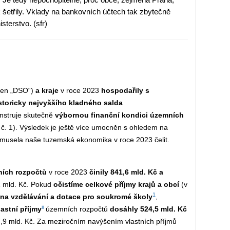
k šetřily. Vklady na bankovních účtech tak zbytečně
sterstvo. (sfr)
 jen „DSO“)
a kraje
v roce 2023
hospodařily s
storicky nejvyššího kladného salda
nstruje skutečně
výbornou finanční kondici územních
f č. 1). Výsledek je ještě více umocněn s ohledem na
é musela naše tuzemská ekonomika v roce 2023 čelit.
ních rozpočtů
v roce 2023
činily 841,6 mld. Kč a
,1 mld. Kč. Pokud
očistíme celkové příjmy krajů a obcí
(v
1
na vzdělávání a dotace pro soukromé školy
,
ii
astní příjmy
územních rozpočtů
dosáhly 524,5 mld. Kč
 67,9 mld. Kč. Za meziročním navýšením vlastních příjmů