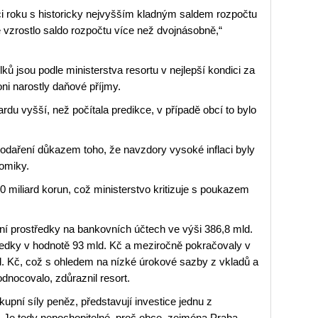
i roku s historicky nejvyšším kladným saldem rozpočtu
ě vzrostlo saldo rozpočtu více než dvojnásobně,“
jsou podle ministerstva resortu v nejlepší kondici za
oni narostly daňové příjmy.
iardu vyšší, než počítala predikce, v případě obcí to bylo
odaření důkazem toho, že navzdory vysoké inflaci byly
nomiky.
 miliard korun, což ministerstvo kritizuje s poukazem
í prostředky na bankovních účtech ve výši 386,8 mld.
ředky v hodnotě 93 mld. Kč a meziročně pokračovaly v
ld. Kč, což s ohledem na nízké úrokové sazby z vkladů a
odnocovalo, zdůraznil resort.
kupní síly peněz, představují investice jednu z
t. Je tedy nepochopitelné, proč obce, zejména Praha,