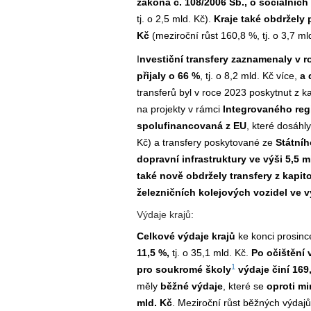
zákona č. 108/2006 Sb., o sociálních
tj. o 2,5 mld. Kč).
Kraje také obdržely 
Kč
(meziroční růst 160,8 %, tj. o 3,7 ml
I
nvestiční transfery zaznamenaly v ro
přijaly o 66 %
, tj. o 8,2 mld. Kč více,
a 
transferů byl v roce 2023 poskytnut z k
na projekty v rámci
Integrovaného reg
spolufinancovaná z EU
, které dosáhly
Kč) a transfery poskytované ze
Státníh
dopravní infrastruktury ve výši 5,5 m
také nově obdržely transfery z kapit
železničních kolejových vozidel ve v
Výdaje krajů:
Celkové výdaje krajů
ke konci prosin
11,5 %,
tj. o 35,1 mld. Kč.
Po očištění 
1
pro soukromé školy
výdaje činí 169
měly
běžné výdaje
, které se
oproti mi
mld. Kč
. Meziroční růst běžných výdaj