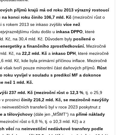
ových příjmů krajů má od roku 2013 výrazný rostoucí
na konci roku činilo 106,7 mld. Kč
(meziroční růst o
ci s rokem 2013 se inkaso zvýšilo
více než
nejvýraznějšímu růstu došlo u
inkasa DPPO
, které
mld. Kč, na 30,4 mld. Kč. Důvodem byly
posílené o
 energetiky a finančního zprostředkování.
Meziročně
 mld. Kč, na
22,2 mld. Kč
a
inkaso DPH
, které meziročně
3,6 mld. Kč, kde byla primární příčinou inflace. Meziročně
eré však tvoří pouze minoritní část daňových příjmů.
Růst
 roku vyvíjel v souladu s predikcí MF a dokonce
ce než 1 mld. Kč.
 výši 237 mld. Kč (meziroční růst o 12,3 %
, tj. o 25,9
 v prosinci
činily 216,2 mld. Kč, se meziročně navýšily
m neinvestičních transferů byl v roce 2023 poskytnut z
že a tělovýchovy
(dále jen „MŠMT“) na
přímé náklady
meziroční růst o 6,8 %, tj. o 10,3 mld. Kč) a z
ch věcí
na
neinvestiční nedávkové transfery podle