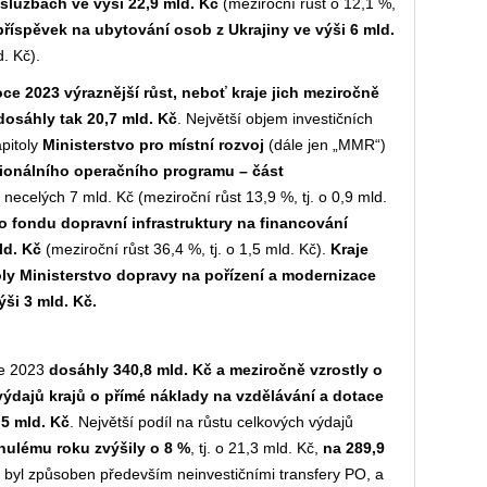
 službách ve výši 22,9 mld. Kč
(meziroční růst o 12,1 %,
příspěvek na ubytování osob z Ukrajiny ve výši 6 mld.
d. Kč).
ce 2023 výraznější růst, neboť kraje jich meziročně
dosáhly tak 20,7 mld. Kč
. Největší objem investičních
apitoly
Ministerstvo pro místní rozvoj
(dále jen „MMR“)
ionálního operačního programu – část
 necelých 7 mld. Kč (meziroční růst 13,9 %, tj. o 0,9 mld.
o fondu dopravní infrastruktury na financování
ld. Kč
(meziroční růst 36,4 %, tj. o 1,5 mld. Kč).
Kraje
oly Ministerstvo dopravy na pořízení a modernizace
ýši 3 mld. Kč.
ce 2023
dosáhly 340,8 mld. Kč a meziročně vzrostly o
výdajů krajů o přímé náklady na vzdělávání a dotace
,5 mld. Kč
. Největší podíl na růstu celkových výdajů
nulému roku zvýšily o 8 %
, tj. o 21,3 mld. Kč,
na 289,9
ů byl způsoben především neinvestičními transfery PO, a