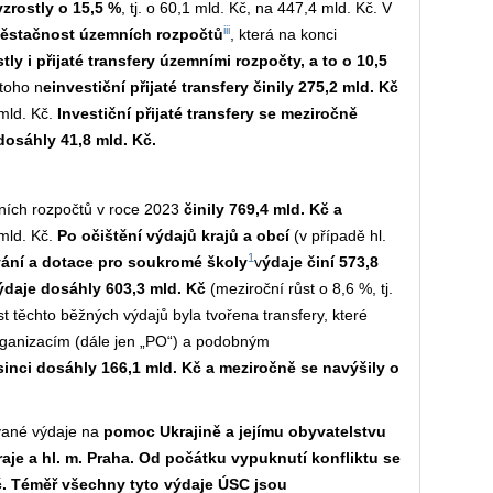
zrostly o 15,5 %
, tj. o 60,1 mld. Kč, na 447,4 mld. Kč. V
iii
oběstačnost územních rozpočtů
, která na konci
tly i přijaté transfery územními rozpočty, a to o 10,5
 toho n
einvestiční přijaté transfery činily 275,2 mld. Kč
 mld. Kč.
Investiční přijaté transfery se meziročně
a dosáhly 41,8 mld. Kč.
ích rozpočtů
v roce 2023
činily 769,4 mld. Kč a
 mld. Kč.
Po očištění výdajů krajů a obcí
(v případě hl.
1
vání a dotace pro soukromé školy
v
ýdaje činí 573,8
ýdaje dosáhly 603,3 mld. Kč
(meziroční růst o 8,6 %, tj.
t těchto běžných výdajů byla tvořena transfery, které
rganizacím (dále jen „PO“) a podobným
sinci dosáhly 166,1 mld. Kč a meziročně se navýšily o
vané výdaje na
pomoc Ukrajině a jejímu obyvatelstvu
raje a hl. m. Praha. Od počátku vypuknutí konfliktu se
Kč. Téměř všechny tyto výdaje ÚSC jsou