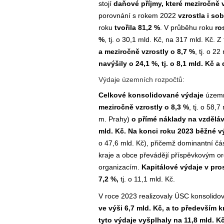
stojí
daňové příjmy, které meziročně v
porovnání s rokem 2022
vzrostla i s
roku
tvořila 81,2 %
. V průběhu roku
ros
%
, tj. o 30,1 mld. Kč, na 317 mld. Kč. Z
a meziročně vzrostly o 8,7 %
, tj. o 22
navýšily o 24,1 %, tj. o 8,1 mld. Kč 
Výdaje územních rozpočtů:
Celkové konsolidované výdaje
územn
meziročně vzrostly o 8,3 %
, tj. o 58,7
m. Prahy)
o přímé náklady na vzdělá
mld. Kč. Na konci roku 2023 běžné v
o 47,6 mld. Kč), přičemž dominantní čás
kraje a obce převádějí příspěvkovým o
organizacím.
Kapitálové výdaje v pro
7,2 %,
tj. o 11,1 mld. Kč.
V roce 2023 realizovaly ÚSC konsolido
ve výši 6,7 mld. Kč, a to především k
tyto výdaje vyšplhaly na 11,8 mld. 