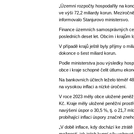
„Územní rozpočty hospodařily na konc
ve výši 72,2 miliardy korun. Meziročn
informovalo Stanjurovo ministersvo.
Finance územních samosprávných celků 
posledních deset let. Obcím i krajům l
V případě krajů ještě byly příjmy o mil
dokonce o šest miliard korun.
Podle ministerstva jsou výsledky hosp
obce i kraje schopné čelit útlumu eko
Na bankovních účtech leželo téměř 480
na vysokou inflaci a nízké úročení.
V roce 2023 měly obce uložené peněžn
Kč. Kraje měly uložené peněžní prost
navýšení úspor o 30,5 %, tj. o 21,7 m
probíhající inflaci úspory značně zneh
„V době inflace, kdy dochází ke ztrátě 
možností, jak jejich kupní sílu uchova