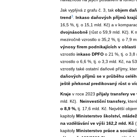
Jak vyplývá z grafu č. 3, tak
objem daň
3
trend
.
Inkaso daňových příjmů krajů 
16,5 %, tj. o 15,1 mld. Kč) a v kompara
dvojnásobně
(růst o 59,9 mld. Kč). K 
meziročně vzrostlo o 35,2 %, tj. o 7,9 
výnosy firem podnikajících v oblasti
vzrostlo
inkaso DPFO
o 21 %, tj. o 3,8
vzrostlo o 6,6 %, tj. o 3,3 mld. Kč, na 5
vzrostly také ostatní daňové příjmy, kt
daňových příjmů se v průběhu celého
ještě překonal predikovaný růst o ví
Kraje
v roce 2023
přijaly transfery ve
mld. Kč).
Neinvestiční transfery,
které
o 8,9 %,
tj. 17,6 mld. Kč. Největší obje
kapitoly
Ministerstvo školství, mláde
na vzdělávání ve výši 162,2 mld. Kč
(
kapitoly
Ministerstvo práce a sociální