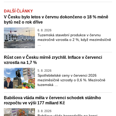
DALŠÍ ČLÁNKY
V Česku bylo letos v červnu dokončeno o 18 % méně
bytů než o rok dříve
6. 8. 2026
Tuzemská stavební produkce v červnu
meziročně vzrostla o 2 %, když meziměsíčně
…
Růst cen v Česku mírně zrychlil. Inflace v červenci
vzrostla na 1,7 %
5. 8. 2026
Spotřebitelské ceny v červenci 2026
meziměsíčně vzrostly o 0,6 %. Meziročně
tuzemská …
Babišova vláda měla v červenci schodek státního
rozpočtu ve výši 177 miliard Kč
3. 8. 2026
Babišova vláda hospodařila na konci