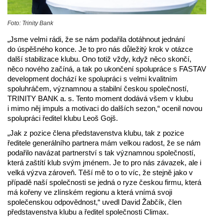
Foto: Trinity Bank
„Jsme velmi rádi, že se nám podařila dotáhnout jednání
do úspěšného konce. Je to pro nás důležitý krok v otázce
další stabilizace klubu. Ono totiž vždy, když něco skončí,
něco nového začíná, a tak po ukončení spolupráce s FASTAV
development dochází ke spolupráci s velmi kvalitním
spoluhráčem, významnou a stabilní českou společností,
TRINITY BANK a. s. Tento moment dodává všem v klubu
i mimo něj impuls a motivaci do dalších sezon,“ ocenil novou
spolupráci ředitel klubu Leoš Gojš.
„Jak z pozice člena představenstva klubu, tak z pozice
ředitele generálního partnera mám velkou radost, že se nám
podařilo navázat partnerství s tak významnou společností,
která zaštítí klub svým jménem. Je to pro nás závazek, ale i
velká výzva zároveň. Těší mě to o to víc, že stejně jako v
případě naší společnosti se jedná o ryze českou firmu, která
má kořeny ve zlínském regionu a která vnímá svoji
společenskou odpovědnost,“ uvedl David Žabčík, člen
představenstva klubu a ředitel společnosti Climax.