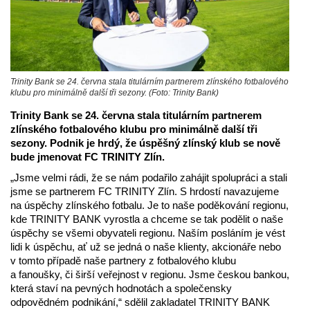
Trinity Bank se 24. června stala titulárním partnerem zlínského fotbalového
klubu pro minimálně další tři sezony. (Foto: Trinity Bank)
Trinity Bank se 24. června stala titulárním partnerem
zlínského fotbalového klubu pro minimálně další tři
sezony. Podnik je hrdý, že úspěšný zlínský klub se nově
bude jmenovat FC TRINITY Zlín.
„Jsme velmi rádi, že se nám podařilo zahájit spolupráci a stali
jsme se partnerem FC TRINITY Zlín. S hrdostí navazujeme
na úspěchy zlínského fotbalu. Je to naše poděkování regionu,
kde TRINITY BANK vyrostla a chceme se tak podělit o naše
úspěchy se všemi obyvateli regionu. Naším posláním je vést
lidi k úspěchu, ať už se jedná o naše klienty, akcionáře nebo
v tomto případě naše partnery z fotbalového klubu
a fanoušky, či širší veřejnost v regionu. Jsme českou bankou,
která staví na pevných hodnotách a společensky
odpovědném podnikání,“ sdělil zakladatel TRINITY BANK