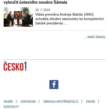
vyloučit ústavního soudce Šámala
20. 7. 2026
Vláda premiéra Andreje Babiše (ANO)
schválila oficiální stanovisko ke kompetenční
žalobě prezidenta …
... další články
INOBR
APROKOM
OBRANA SPOTŘEBITELŮ
DENÍK
KONTAKTY