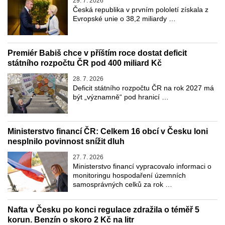
29. 7. 2026
Česká republika v prvním pololetí získala z
Evropské unie o 38,2 miliardy …
Premiér Babiš chce v příštím roce dostat deficit
státního rozpočtu ČR pod 400 miliard Kč
28. 7. 2026
Deficit státního rozpočtu ČR na rok 2027 má
být „významně“ pod hranicí …
Ministerstvo financí ČR: Celkem 16 obcí v Česku loni
nesplnilo povinnost snížit dluh
27. 7. 2026
Ministerstvo financí vypracovalo informaci o
monitoringu hospodaření územních
samosprávných celků za rok …
Nafta v Česku po konci regulace zdražila o téměř 5
korun. Benzín o skoro 2 Kč na litr