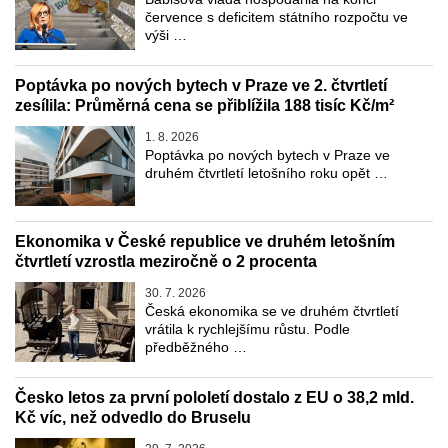
července s deficitem státního rozpočtu ve
výši …
Poptávka po nových bytech v Praze ve 2. čtvrtletí
zesílila: Průměrná cena se přiblížila 188 tisíc Kč/m²
1. 8. 2026
Poptávka po nových bytech v Praze ve
druhém čtvrtletí letošního roku opět …
Ekonomika v České republice ve druhém letošním
čtvrtletí vzrostla meziročně o 2 procenta
30. 7. 2026
Česká ekonomika se ve druhém čtvrtletí
vrátila k rychlejšímu růstu. Podle
předběžného …
Česko letos za první pololetí dostalo z EU o 38,2 mld.
Kč víc, než odvedlo do Bruselu