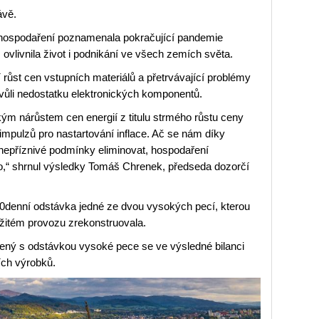
ávě.
j hospodaření poznamenala pokračující pandemie
vlivnila život i podnikání ve všech zemích světa.
růst cen vstupních materiálů a přetrvávající problémy
ůli nedostatku elektronických komponentů.
ým nárůstem cen energií z titulu strmého růstu ceny
impulzů pro nastartování inflace. Ač se nám díky
o nepříznivé podmínky eliminovat, hospodaření
o,“ shrnul výsledky Tomáš Chrenek, předseda dozorčí
 60denní odstávka jedné ze dvou vysokých pecí, kterou
ržitém provozu zrekonstruovala.
ený s odstávkou vysoké pece se ve výsledné bilanci
ích výrobků.