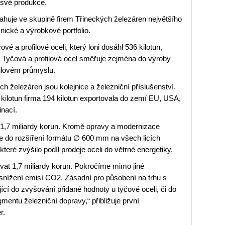
u své produkce.
sahuje ve skupině firem Třineckých železáren největšího
nické a výrobkové portfolio.
vé a profilové oceli, který loni dosáhl 536 kilotun,
t. Tyčová a profilová ocel směřuje zejména do výroby
ilovém průmyslu.
 železáren jsou kolejnice a železniční příslušenství.
 kilotun firma 194 kilotun exportovala do zemí EU, USA,
inací.
 1,7 miliardy korun. Kromě opravy a modernizace
ce do rozšíření formátu ∅ 600 mm na všech licích
teré zvýšilo podíl prodeje oceli do větrné energetiky.
vat 1,7 miliardy korun. Pokročíme mimo jiné
í snížení emisí CO2. Zásadní pro působení na trhu s
cí do zvyšování přidané hodnoty u tyčové oceli, či do
entu železniční dopravy,“ přibližuje první
r.