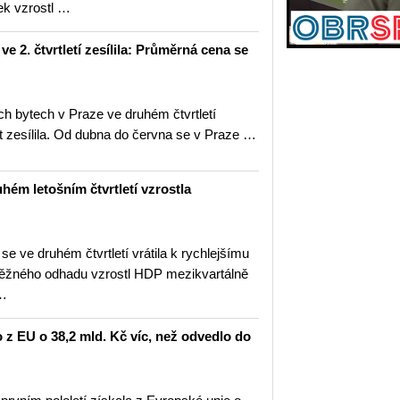
ek vzrostl …
 2. čtvrtletí zesílila: Průměrná cena se
h bytech v Praze ve druhém čtvrtletí
t zesílila. Od dubna do června se v Praze …
ém letošním čtvrtletí vzrostla
 ve druhém čtvrtletí vrátila k rychlejšímu
běžného odhadu vzrostl HDP mezikvartálně
 …
o z EU o 38,2 mld. Kč víc, než odvedlo do