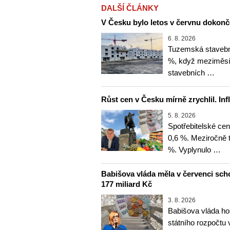
DALŠÍ ČLÁNKY
V Česku bylo letos v červnu dokonč
6. 8. 2026
Tuzemská stavební
%, když meziměsíč
stavebních …
Růst cen v Česku mírně zrychlil. Inf
5. 8. 2026
Spotřebitelské ce
0,6 %. Meziročně t
%. Vyplynulo …
Babišova vláda měla v červenci sch
177 miliard Kč
3. 8. 2026
Babišova vláda ho
státního rozpočtu 