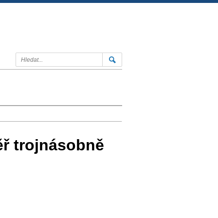
ěř trojnásobně