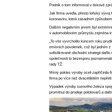
Podnik o tom informoval v tiskové zpr
Jak firma uvedla, přesto loňský vývo
koronaviru, která zásadním způsobem o
Dalším negativním jevem byl extrémní 
v automobilovém průmyslu zejména kv
„To vše vyvrcholilo koncem roku prudk
emisních povolenek, což byl jedním z 
sofistikované obchodní strategii dařil
společnosti to bezesporu poznamenal
rady TŽ.
Mírný pokles výroby oceli zapříčinila
firma po více než dvacetiletém nepřet
Výpadek výroby surového železa spoj
promítnul do prodeje polotovarů a dalš