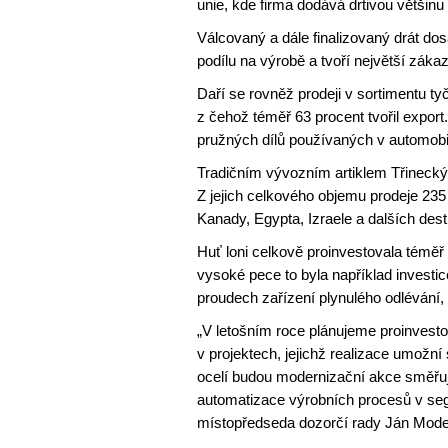
unie, kde firma dodává drtivou většin
Válcovaný a dále finalizovaný drát do
podílu na výrobě a tvoří největší zákaz
Daří se rovněž prodeji v sortimentu tyčo
z čehož téměř 63 procent tvořil expor
pružných dílů používaných v automob
Tradičním vývozním artiklem Třineckých
Z jejich celkového objemu prodeje 235
Kanady, Egypta, Izraele a dalších dest
Huť loni celkově proinvestovala téměř
vysoké pece to byla například investi
proudech zařízení plynulého odlévání, k
„V letošním roce plánujeme proinvesto
v projektech, jejichž realizace umožn
ocelí budou modernizační akce směřují
automatizace výrobních procesů v segm
místopředseda dozorčí rady Ján Mode