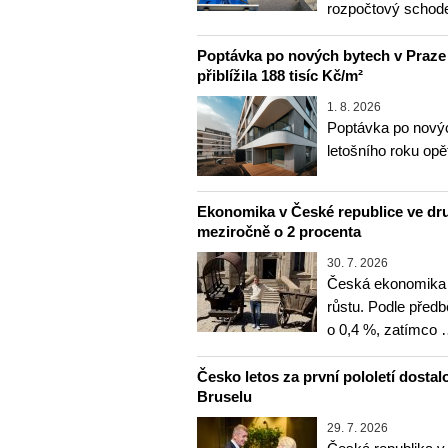
rozpočtový schod
Poptávka po nových bytech v Praze ve
přiblížila 188 tisíc Kč/m²
1. 8. 2026
Poptávka po novýc
letošního roku opě
Ekonomika v České republice ve druh
meziročně o 2 procenta
30. 7. 2026
Česká ekonomika se
růstu. Podle před
o 0,4 %, zatímco
Česko letos za první pololetí dostal
Bruselu
29. 7. 2026