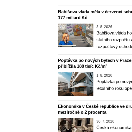
Babišova vláda měla v červenci sch
177 miliard Kč
3. 8. 2026
Babišova vláda ho
státního rozpočtu 
rozpočtový schod
Poptávka po nových bytech v Praze ve
přiblížila 188 tisíc Kč/m²
1. 8. 2026
Poptávka po novýc
letošního roku opě
Ekonomika v České republice ve druh
meziročně o 2 procenta
30. 7. 2026
Česká ekonomika se