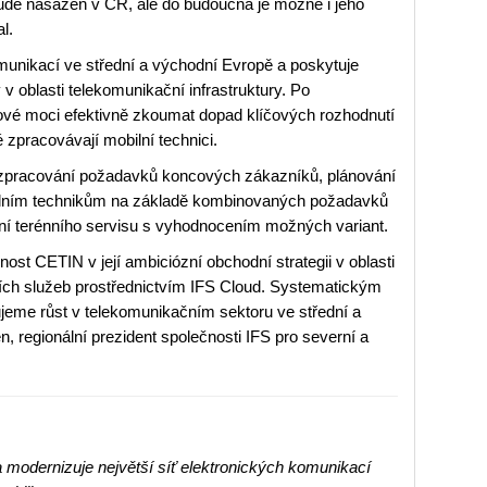
ude nasazen v ČR, ale do budoucna je možné i jeho
l.
munikací ve střední a východní Evropě a poskytuje
 v oblasti telekomunikační infrastruktury. Po
ové moci efektivně zkoumat dopad klíčových rozhodnutí
é zpracovávají mobilní technici.
zpracování požadavků koncových zákazníků, plánování
bilním technikům na základě kombinovaných požadavků
ení terénního servisu s vyhodnocením možných variant.
st CETIN v její ambiciózní obchodní strategii v oblasti
ích služeb prostřednictvím IFS Cloud. Systematickým
ujeme růst v telekomunikačním sektoru ve střední a
, regionální prezident společnosti IFS pro severní a
 modernizuje největší síť elektronických komunikací