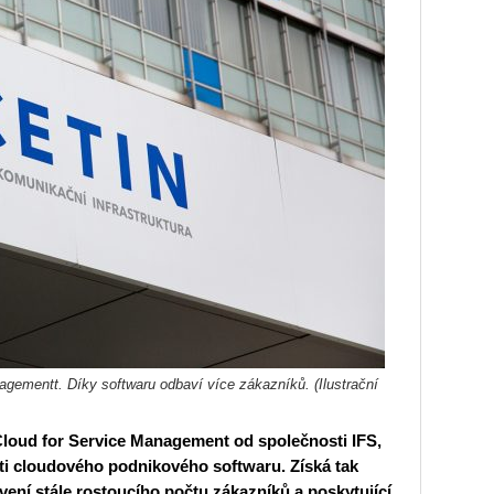
agementt. Díky softwaru odbaví více zákazníků. (Ilustrační
Cloud for Service Management od společnosti IFS,
asti cloudového podnikového softwaru. Získá tak
ení stále rostoucího počtu zákazníků a poskytující