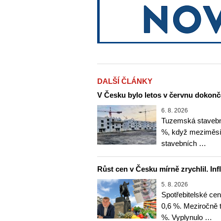
DALŠÍ ČLÁNKY
V Česku bylo letos v červnu dokonč
6. 8. 2026
Tuzemská stavební
%, když meziměsíč
stavebních …
Růst cen v Česku mírně zrychlil. Inf
5. 8. 2026
Spotřebitelské ce
0,6 %. Meziročně t
%. Vyplynulo …