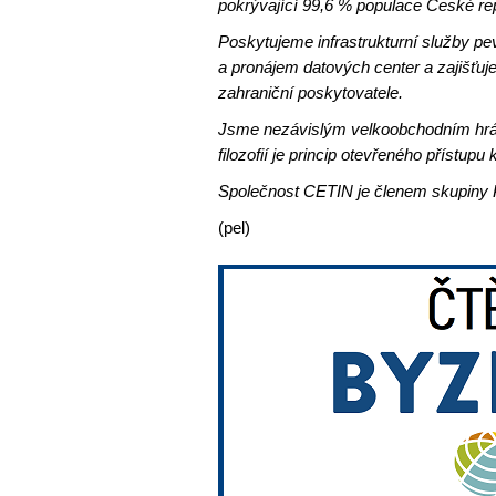
pokrývající 99,6 % populace České rep
Poskytujeme infrastrukturní služby pev
a pronájem datových center a zajišťuj
zahraniční poskytovatele.
Jsme nezávislým velkoobchodním hráč
filozofií je princip otevřeného přístup
Společnost CETIN je členem skupiny 
(pel)