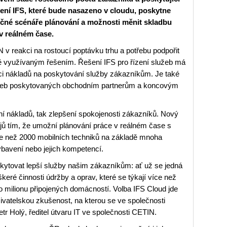
ení IFS, které bude nasazeno v cloudu, poskytne
inečné scénáře plánování a možnosti měnit skladbu
v reálném čase.
N v reakci na rostoucí poptávku trhu a potřebu podpořit
lně využívaným řešením. Řešení IFS pro řízení služeb má
zaci nákladů na poskytování služby zákazníkům. Je také
lužeb poskytovaných obchodním partnerům a koncovým
ní nákladů, tak zlepšení spokojenosti zákazníků. Nový
rojů tím, že umožní plánování práce v reálném čase s
e než 2000 mobilních techniků na základě mnoha
vybavení nebo jejich kompetencí.
ytovat lepší služby našim zákazníkům: ať už se jedná
eré činnosti údržby a oprav, které se týkají více než
 milionu připojených domácností. Volba IFS Cloud jde
živatelskou zkušenost, na kterou se ve společnosti
r Holý, ředitel útvaru IT ve společnosti CETIN.