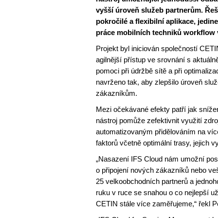
vyšší úroveň služeb partnerům. Řeš
pokročilé a flexibilní aplikace, jed
práce mobilních techniků workflow 
Projekt byl iniciován společností CETI
agilnější přístup ve srovnání s aktuá
pomoci při údržbě sítě a při optimali
navrženo tak, aby zlepšilo úroveň s
zákazníkům.
Mezi očekávané efekty patří jak sníže
nástroj pomůže zefektivnit využití zd
automatizovaným přidělováním na víc
faktorů včetně optimální trasy, jejich 
„Nasazení IFS Cloud nám umožní posk
o připojení nových zákazníků nebo vešk
25 velkoobchodních partnerů a jednoho
ruku v ruce se snahou o co nejlepší u
CETIN stále více zaměřujeme,“ řekl Pet