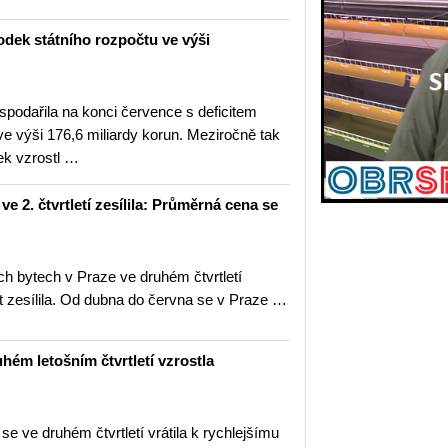
odek státního rozpočtu ve výši
spodařila na konci července s deficitem
ve výši 176,6 miliardy korun. Meziročně tak
ek vzrostl …
 2. čtvrtletí zesílila: Průměrná cena se
h bytech v Praze ve druhém čtvrtletí
t zesílila. Od dubna do června se v Praze …
ém letošním čtvrtletí vzrostla
 ve druhém čtvrtletí vrátila k rychlejšímu