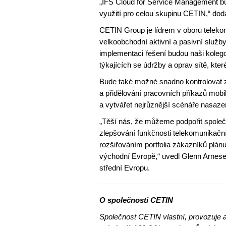
„IFS Cloud for Service Management b
využití pro celou skupinu CETIN,“ doda
CETIN Group je lídrem v oboru teleko
velkoobchodní aktivní a pasivní služby
implementaci řešení budou naši koleg
týkajících se údržby a oprav sítě, kter
Bude také možné snadno kontrolovat 
a přidělování pracovních příkazů mo
a vytvářet nejrůznější scénáře nasaz
„Těší nás, že můžeme podpořit společno
zlepšování funkčnosti telekomunikačn
rozšiřováním portfolia zákazníků plán
východní Evropě,“ uvedl Glenn Arnesen
střední Evropu.
O společnosti CETIN
Společnost CETIN vlastní, provozuje a