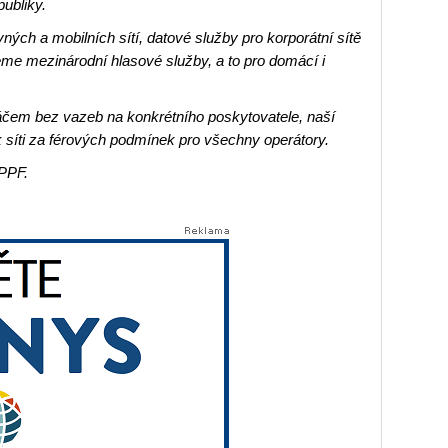
ubliky.
ných a mobilních sítí, datové služby pro korporátní sítě
eme mezinárodní hlasové služby, a to pro domácí i
em bez vazeb na konkrétního poskytovatele, naší
u k síti za férových podmínek pro všechny operátory.
PPF.