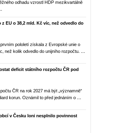
běžného odhadu vzrostl HDP mezikvartálně
 …
o z EU o 38,2 mld. Kč víc, než odvedlo do
prvním pololetí získala z Evropské unie o
íc, než kolik odvedlo do unijního rozpočtu. …
ostat deficit státního rozpočtu ČR pod
rozpočtu ČR na rok 2027 má být „významně“
liard korun. Oznámil to před jednáním o …
obcí v Česku loni nesplnilo povinnost