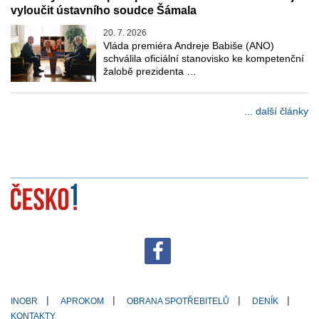
vyloučit ústavního soudce Šámala
20. 7. 2026
Vláda premiéra Andreje Babiše (ANO)
schválila oficiální stanovisko ke kompetenční
žalobě prezidenta …
... další články
INOBR
APROKOM
OBRANA SPOTŘEBITELŮ
DENÍK
KONTAKTY