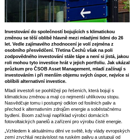
Investování do společností bojujících s klimatickou
změnou se těší oblibě hlavně mezi mladými lidmi do 26
let. Vedle zajímavého zhodnocení je volí zejména z
osobního přesvědčení. Třetina Čechů však na poli
zodpovědného investování stále tápe a není si jistá, jakou
roli mohou tyto investice hrát v jejich portfoliu. Jak ukázal
průzkum pro ČSOB Asset Management, mladí začínají s
investováním i při menším objemu svých úspor, nejvíce si
oblíbili alternativní investice.
Mladí investoři se poohlížejí po řešeních, která bojují s
klimatickou změnou a mají co nejmenší uhlíkovou stopu.
Nasvědčuje tomu i postupný odklon od fosilních paliv a
přechod k alternativním zdrojům energie a soběstačnému
bydlení. Boom zažívají například výrobci domácích
fotovoltaických panelů a zařízení pro výrobu čisté energie.
„Vzhledem k aktuálnímu dění ve světě, kdy vlády evropských
zemí zrychlují nezávislost na ruském palivu a ustupují od