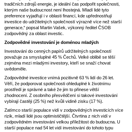
tradičních zdrojů energie, je ideální čas podpořit společnosti,
kterým naše budoucnost není lhostejná. Mladí lidé tyto
preference vyjadřují i v oblasti financí, kde upřednostňují
investice do udržitelných společností výrazně více než starší
generace,“ popsal Martin Vašek, výkonný ředitel ČSOB
zodpovědný za oblast investic.
Zodpovědné investování je doménou mladých
Investování do cenných papírů udržitelných společností
považuje za smysluplné 45 % Čechů. Velké oblibě se těší
zejména mezi mladými investory, kteří se snaží chovat
uvědoměle.
Zodpovědné investice vnímá pozitivně 63 % lidí do 26 let.
Věří, že podporovat společnosti ohleduplné k životnímu
prostředí je správné a také že jim to přinese větší
zhodnocení. Z osobního přesvědčení si takové investování
vybírají častěji (25 %) než kvůli vidině zisku (17 %).
Zatímco starší populace vidí v zodpovědných investicích více
rizik, mladí lidé jsou optimističtější. Čtvrtina z nich vidí v
zodpovědném investování velkou příležitost do budoucna. U
starší populace nad 54 let vidí investování do tohoto typu