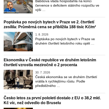
Babišova vláda hospodařila na konci
července s deficitem státního rozpočtu ve
výši …
Poptávka po nových bytech v Praze ve 2. čtvrtletí
zesílila: Průměrná cena se přiblížila 188 tisíc Kč/m²
1. 8. 2026
Poptávka po nových bytech v Praze ve
druhém čtvrtletí letošního roku opět …
Ekonomika v České republice ve druhém letošním
čtvrtletí vzrostla meziročně o 2 procenta
30. 7. 2026
Česká ekonomika se ve druhém čtvrtletí
vrátila k rychlejšímu růstu. Podle
předběžného …
Česko letos za první pololetí dostalo z EU o 38,2 mld.
Kč víc, než odvedlo do Bruselu