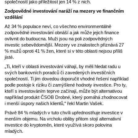
společností jako příležitost jen 14 % z nich.
Zodpovědné investování naráží na mezery ve finančním
vzdělání
Až 34 % populace neví, co všechno environmentálně
zodpovědné investování obnáší a jak může jejich finance
ovlivnit do budoucna. Muži jsou na poli zodpovědných
investic sebevědomější. Mezery ve znalostech přiznává 27
% mužů oproti 41 % žen, které si v této oblasti nejsou příliš
jisté.
„Ti, kteří v oblasti investování váhají, by měli hledat radu u
svých bankovních poradců či zavedených investičních
společností. Ti jim dovedou doporučit vhodné řešení například
podle postoje k riziku či zamýšlené hodnoty investice. Pro ty,
kteří s investováním teprve začínají, může být alternativou
například produkt ČSOB Drobné, který pomáhá zhodnocovat
i menší úspory našich klientů,“ řekl Martin Vašek.
Právě 84 % mladých v tuto chvíli upřednostňuje investice v
menším objemu. Na vrcholu obliby přitom stojí alternativní
investice do kryptoměn, které využívá skoro polovina
mladých.