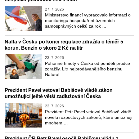
27. 7. 2026
Ministerstvo financí vypracovalo informaci o
monitoringu hospodaření územních
samosprávných celků za rok …
Nafta v Česku po konci regulace zdražila o téměř 5
korun. Benzín o skoro 2 Kč na litr
23. 7. 2026
Pohonné hmoty v Česku od pondělí prudce
zdražily. Litr nejprodávanějšího benzinu
Natural …
Prezident Pavel vetoval Babišově vládě zákon
umožňující ještě větší zadlužování Česka
22. 7. 2026
Prezident Petr Pavel vetoval Babišově vládě
novelu rozpočtových zákonů, které umožňují
mnohem …
Prezident ČR Petr Pavel osočil Babišovu vládu z