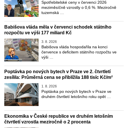
Spotřebitelské ceny v červenci 2026
meziměsíčně vzrostly o 0,6 %. Meziročně
tuzemská …
Babišova vláda měla v červenci schodek státního
rozpočtu ve výši 177 miliard Kč
3. 8. 2026
Babišova vláda hospodařila na konci
července s deficitem státního rozpočtu ve
výši …
Poptávka po nových bytech v Praze ve 2. čtvrtletí
zesílila: Průměrná cena se přiblížila 188 tisíc Kč/m²
1. 8. 2026
Poptávka po nových bytech v Praze ve
druhém čtvrtletí letošního roku opět …
Ekonomika v České republice ve druhém letošním
čtvrtletí vzrostla meziročně o 2 procenta