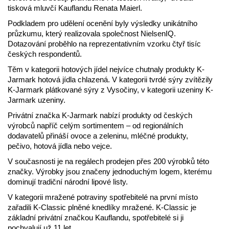
tisková mluvčí Kauflandu Renata Maierl.
Podkladem pro udělení ocenění byly výsledky unikátního
průzkumu, který realizovala společnost NielsenIQ.
Dotazování proběhlo na reprezentativním vzorku čtyř tisíc
českých respondentů.
Těm v kategorii hotových jídel nejvíce chutnaly produkty K-
Jarmark hotová jídla chlazená. V kategorii tvrdé sýry zvítězily
K-Jarmark plátkované sýry z Vysočiny, v kategorii uzeniny K-
Jarmark uzeniny.
Privátní značka K-Jarmark nabízí produkty od českých
výrobců napříč celým sortimentem – od regionálních
dodavatelů přináší ovoce a zeleninu, mléčné produkty,
pečivo, hotová jídla nebo vejce.
V současnosti je na regálech prodejen přes 200 výrobků této
značky. Výrobky jsou značeny jednoduchým logem, kterému
dominují tradiční národní lipové listy.
V kategorii mražené potraviny spotřebitelé na první místo
zařadili K-Classic plněné knedlíky mražené. K-Classic je
základní privátní značkou Kauflandu, spotřebitelé si ji
pochvalují už 11 let.