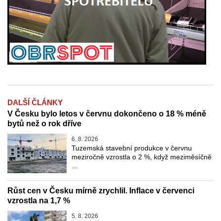
DALŠÍ ČLÁNKY
V Česku bylo letos v červnu dokončeno o 18 % méně
bytů než o rok dříve
6. 8. 2026
Tuzemská stavební produkce v červnu
meziročně vzrostla o 2 %, když meziměsíčně
…
Růst cen v Česku mírně zrychlil. Inflace v červenci
vzrostla na 1,7 %
5. 8. 2026