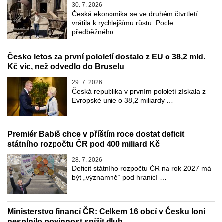
30. 7. 2026
Česká ekonomika se ve druhém čtvrtletí
vrátila k rychlejšímu růstu. Podle
předběžného …
Česko letos za první pololetí dostalo z EU o 38,2 mld.
Kč víc, než odvedlo do Bruselu
29. 7. 2026
Česká republika v prvním pololetí získala z
Evropské unie o 38,2 miliardy …
Premiér Babiš chce v příštím roce dostat deficit
státního rozpočtu ČR pod 400 miliard Kč
28. 7. 2026
Deficit státního rozpočtu ČR na rok 2027 má
být „významně“ pod hranicí …
Ministerstvo financí ČR: Celkem 16 obcí v Česku loni
nesplnilo povinnost snížit dluh