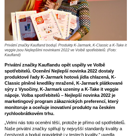
Privátní značky Kaufland bodují. Produkty K-Jarmark, K-Classic a K-Take it
veggie jsou Nejlepšími novinkami 2022 ve Volbě spotřebitelů. (Foto:
Kaufland)
Privátní značky Kauflandu opět uspěly ve Volbě
spotřebitelů. Ocenění Nejlepší novinka 2022 dostaly
produktové řady K-Jarmark hotová jídla chlazená, K-
Classic plněné knedlíky mražené, K-Jarmark plátkované
sýry z Vysočiny, K-Jarmark uzeniny a K-Take it veggie
nápoje. Volba spotřebitelů – Nejlepší novinka 2022 je
marketingový program zákaznických preferencí, který
monitoruje a oceňuje inovativní produkty na českém
rychloobrátkovém trhu.
„Velmi nás toto ocenění těší, protože je přímo od spotřebitelů.
Naše privátní značky splňují ty nejvyšší standardy kvality a
čerstvosti a bodují pravidelně i v testech kvality,“ uvedla