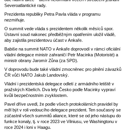
Severoatlantické rady.
Prezidenta republiky Petra Pavla vláda v programu
nezmiňuje.
O summit vede vláda s prezidentem několik měsíců spor.
Ústavní soud nakonec předběžným opatřením uložil vládě,
aby zajistila prezidentovu účast v Ankaře.
Babiše na summit NATO v Ankaře doprovodí v rámci oficiální
vládní delegace ministr zahraničí Petr Macinka (Motoristé) a
ministr obrany Jaromír Zůna (za SPD).
V doprovodu bude také vládní zmocněnec pro plnění závazků
ČR vůči NATO Jakub Landovský.
Vládní i prezidentská delegace odletí z armádního letiště v
pražských Kbelích. Dva lety Česko podle Macinky vypraví
kvůli bezpečnostním zvyklostem.
Pavel dříve uvedl, že podle všech protokolárních pravidel by
měl být v roli vedoucího delegace prezident. Ten současný se
zúčastnil všech summitů aliance, které se od jeho nástupu do
funkce konaly, tj. v roce 2023 ve Vilniusu, ve Washingtonu v
roce 2024 i loni v Haagu.