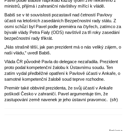
Pavel podle Babiše například každý týden zve některého z
ministrů, přijímá i zahraniční návštěvy mířící k vládě.
Babiš se v té souvislosti pozastavil nad četností Pavlovy
účasti na letošních zasedáních Bezpečnostní rady státu. Z
osmi schůzí byl Pavel podle premiéra na čtyřech, zatímco za
bývalé vlády Petra Fialy (ODS) navštívil za tři roky zasedání
bezpečnostní rady třikrát.
„Nás strašně těší, jak pan prezident má o nás veliký zájem, o
naši vládu,“ uvedl Babiš.
Vláda ČR původně Pavla do delegace nezařadila. Prezident
proto podal kompetenční žalobu k Ústavnímu soudu. Ten
zatím vydal předběžné opatření k Pavlově účasti v Ankaře, o
samotné kompetenční žalobě soud teprve rozhodne.
Premiér také obbvinil prezidenta, že svůj účastí v Ankaře
poškodí Česko v zahraničí. Pavel argumentuje tím, že
zastupování země navenek je jeho ústavní pravomoc. (sfr)