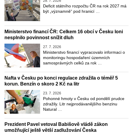
28. 7. 2026
Deficit státního rozpočtu ČR na rok 2027 má
být „významně“ pod hranicí …
Ministerstvo financí ČR: Celkem 16 obcí v Česku loni
nesplnilo povinnost snížit dluh
27. 7. 2026
Ministerstvo financí vypracovalo informaci o
monitoringu hospodaření územních
samosprávných celků za rok …
Nafta v Česku po konci regulace zdražila o téměř 5
korun. Benzín o skoro 2 Kč na litr
23. 7. 2026
Pohonné hmoty v Česku od pondělí prudce
zdražily. Litr nejprodávanějšího benzinu
Natural …
Prezident Pavel vetoval Babišově vládě zákon
umožňující ještě větší zadlužování Česka