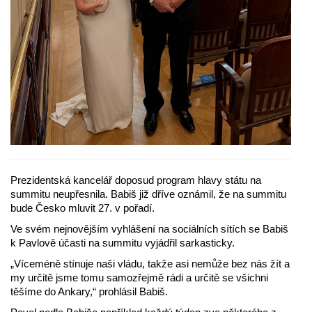
Prezidentská kancelář doposud program hlavy státu na
summitu neupřesnila. Babiš již dříve oznámil, že na summitu
bude Česko mluvit 27. v pořadí.
Ve svém nejnovějším vyhlášení na sociálních sítích se Babiš
k Pavlově účasti na summitu vyjádřil sarkasticky.
„Víceméně stínuje naši vládu, takže asi nemůže bez nás žít a
my určitě jsme tomu samozřejmě rádi a určitě se všichni
těšíme do Ankary,“ prohlásil Babiš.