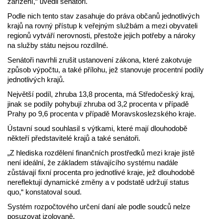
zařízení,“ uvedli senátoři.
Podle nich tento stav zasahuje do práva občanů jednotlivých
krajů na rovný přístup k veřejným službám a mezi obyvateli
regionů vytváří nerovnosti, přestože jejich potřeby a nároky
na služby státu nejsou rozdílné.
Senátoři navrhli zrušit ustanovení zákona, které zakotvuje
způsob výpočtu, a také přílohu, jež stanovuje procentní podíly
jednotlivých krajů.
Největší podíl, zhruba 13,8 procenta, má Středočeský kraj,
jinak se podíly pohybují zhruba od 3,2 procenta v případě
Prahy po 9,6 procenta v případě Moravskoslezského kraje.
Ústavní soud souhlasil s výtkami, které mají dlouhodobě
někteří představitelé krajů a také senátoři.
„Z hlediska rozdělení finančních prostředků mezi kraje jistě
není ideální, že základem stávajícího systému nadále
zůstávají fixní procenta pro jednotlivé kraje, jež dlouhodobě
nereflektují dynamické změny a v podstatě udržují status
quo,“ konstatoval soud.
Systém rozpočtového určení daní ale podle soudců nelze
posuzovat izolovaně.