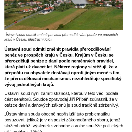
Ústavní soud odmítl změnit pravidla přerozdělování peněz ve prospěch
krajů v Česku. (Ilustrační foto).
Ústavní soud odmítl změnit pravidla přerozdělování
peněz ve prospěch krajů v Česku. Krajům v Česku se
přerozdělují peníze z daní podle neměnných pravidel,
která platí už dvacet let. Některé regiony si stěžují, že v
přepočtu na obyvatele dostávají oproti jiným méně s tím,
že přerozdělovací mechanismus nezohledňuje specifický
vývoj jednotlivých krajů.
Ústavní soud nyní zamítl stížnost, kterou v této věci podala
část senátorů. Soudce zpravodaj Jiří Přibáň zdůraznil, že v
otázce daní a daňových zákonů je soud tradičně zdrženlivý.
„Ústavnímu soudu obecně nepřísluší tuto problematiku
posuzovat, jelikož je v dispozici zákonodárného sboru, jehož
složení odráží výsledek svobodné a volné soutěže politických
sil,“ prohlásil Přibáň.