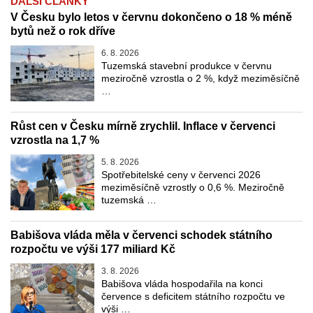
DALŠÍ ČLÁNKY
V Česku bylo letos v červnu dokončeno o 18 % méně
bytů než o rok dříve
6. 8. 2026
Tuzemská stavební produkce v červnu
meziročně vzrostla o 2 %, když meziměsíčně
…
Růst cen v Česku mírně zrychlil. Inflace v červenci
vzrostla na 1,7 %
5. 8. 2026
Spotřebitelské ceny v červenci 2026
meziměsíčně vzrostly o 0,6 %. Meziročně
tuzemská …
Babišova vláda měla v červenci schodek státního
rozpočtu ve výši 177 miliard Kč
3. 8. 2026
Babišova vláda hospodařila na konci
července s deficitem státního rozpočtu ve
výši …