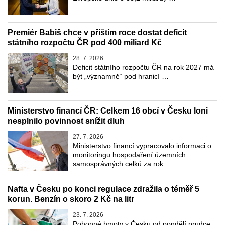
Premiér Babiš chce v příštím roce dostat deficit
státního rozpočtu ČR pod 400 miliard Kč
28. 7. 2026
Deficit státního rozpočtu ČR na rok 2027 má
být „významně“ pod hranicí …
Ministerstvo financí ČR: Celkem 16 obcí v Česku loni
nesplnilo povinnost snížit dluh
27. 7. 2026
Ministerstvo financí vypracovalo informaci o
monitoringu hospodaření územních
samosprávných celků za rok …
Nafta v Česku po konci regulace zdražila o téměř 5
korun. Benzín o skoro 2 Kč na litr
23. 7. 2026
Pohonné hmoty v Česku od pondělí prudce