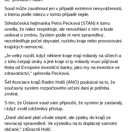
Soud může zasáhnout jen v případě extrémní nevyváženosti,
o kterou podle nálezu v tomto případě nejde.
Středočeská hejtmanka Petra Pecková (STAN) k tomu
uvedla, že nález respektuje, ale nesouhlasí s ním a bude
usilovat o změnu. Systém podle ní není spravedlivý,
nezohledňuje počet obyvatel, rozlohu kraje nebo provozování
krajských nemocnic.
„Je velký rozdíl, když některé kraje mají miliardy na účtech a
z toho čerpají úroky a jiné kraje si ty miliardy musí půjčovat
třeba od Evropské investiční banky, jako my na investice ve
zdravotnictví,“ upřesnila Pecková.
Šéf Asociace krajů Radim Holiš (ANO) poukázal na to, že
současný systém rozpočtového určení daní je potřeba
změnit.
S tím, že Ústavní soud sám připouští, že systém je zastaralý,
i když zvolil zdrženlivý přístup.
„Daně občané platí všude stejně, ale zpátky do krajů se
nevracejí spravedlivě. Ve výsledku na to doplácejí samotní
občané,“ zdůraznil Holič.