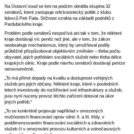
Na Ústavní soud se loni na podzim obrátila skupina 32
senátorů, které zastupuje orlickoústecký politik z klubu
lidovců Petr Fiala. Stížnost vznikla na základě podnětů z
Pardubického kraje.
Problém podle senátorů nespočívá ani tak v tom, že některé
kraje dostávají víc peněz než jiné, ale v tom, že zákon
neobsahuje mechanismus, který by umožňoval podíly
průběžně přizpůsobovat objektivním změnám – třeba počtu
obyvatel, jejich potřebám sociálních služeb nebo třeba délce
krajských silnic. Kraje podle návrhu senátorů dostávají peníze
nerovnoměrně.
„To má přímé dopady na kvalitu a dostupnost veřejných
služeb pro jejich občany. Některé kraje, které v posledních
letech investovaly do rozšiřování své infrastruktury a služeb,
jsou nyní nuceny provoz těchto zařízení dotovat na úkor
jiných potřeb.“
„To se konkrétně projevuje například v omezených
možnostech financování oprav silnic II. a III. třídy, v
poddimenzovaném financování sociálních a zdravotních
služeb či v omezování provozu kulturních a volnočasových