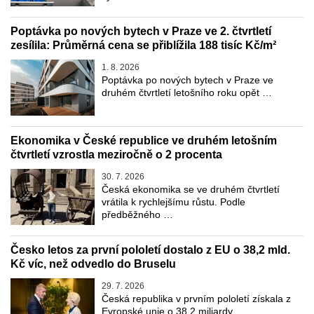
Poptávka po nových bytech v Praze ve 2. čtvrtletí
zesílila: Průměrná cena se přiblížila 188 tisíc Kč/m²
1. 8. 2026
Poptávka po nových bytech v Praze ve
druhém čtvrtletí letošního roku opět …
Ekonomika v České republice ve druhém letošním
čtvrtletí vzrostla meziročně o 2 procenta
30. 7. 2026
Česká ekonomika se ve druhém čtvrtletí
vrátila k rychlejšímu růstu. Podle
předběžného …
Česko letos za první pololetí dostalo z EU o 38,2 mld.
Kč víc, než odvedlo do Bruselu
29. 7. 2026
Česká republika v prvním pololetí získala z
Evropské unie o 38,2 miliardy …