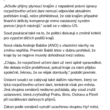
„Ačkoliv příjmy plynoucí krajům z napadené právní úpravy
rozpočtového určení daní nemusí odpovídat aktuálním
potřebám krajů, nelze přehlédnout, že stát krajům případné
finanční deficity kompenzuje mimo nastavený systém
pomocí jiných nástrojů,“ uvádí se v nálezu ÚS.
Soud poukázal také na to, že politici diskutují o změně kritérií
pro výpočet dílčích podílů krajů.
Nová vláda Andreje Babiše (ANO) s vlastními návrhy na
změnu nepřišla. Premiér Babiš letos v dubnu prohlásil, že
kraje by se nejprve musely dohodnout mezi sebou.
„Chápu, že rozpočtové určení daní už není úplně spravedlivé.
Ale debata může proběhnout, pokud kraje za námi přijdou
společně, řeknou, že se nějak domluvily,“ podotkl premiér.
Ústavní soudci se zabývají také dalším návrhem, který se
týká rozpočtového určení daní, tentokrát však pro města.
Jiná skupina senátorů nedávno požádala, aby soud zrušil
ustanovení, která zvýhodňují Prahu, Brno, Ostravu a Plzeň
při rozdělování daňových příjmů.
Zákon podle senátorů vytváří uzavřenou skupinu čtyř měst,