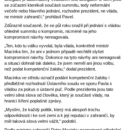
se zúčastní kterékoli součásti summitu, tedy neformální
večeře nebo hlavního jednání, rozhodne prezident, ne vláda,
ne ministr zahraničí,“ prohlásil Pavel.
Zdůraznil současně, že se půl roku snažil při jednání s vládou
ohledně summitu o kompromis, nicméně na jeho
kompromisní návrhy nereagovala.
„Ten, kdo tu válku vyvolal, byla vláda, konkrétně ministr
Macinka tím, že ani v jednom případě nechtěli slyšet
kompromisní návrhy. Dokonce na tyto návrhy ani nereagovali
a situaci dohnali tak daleko, že jsem neměl ani jinou volbu,
než podat kompetenční žalobu,“ dodal prezident.
Macinka ve středu označil podání kompetenční žaloby i
předběžné rozhodnutí Ústavního soudu ve sporu Pavla s
vládou za pokus o ústavní puč. Podle prezidenta jsou tato
velmi silná slova od člověka, který je součástí vlády, na
hranici šíření poplašné zprávy.
„Myslím, že každý politik, který má alespoň trochu
odpovědnosti i ke své zemi a k její reputaci v zahraničí, by
měl taková slova velmi vážit,“ podotkl.
Podle ministra zahraničí Petra Macinky neznamená středeční