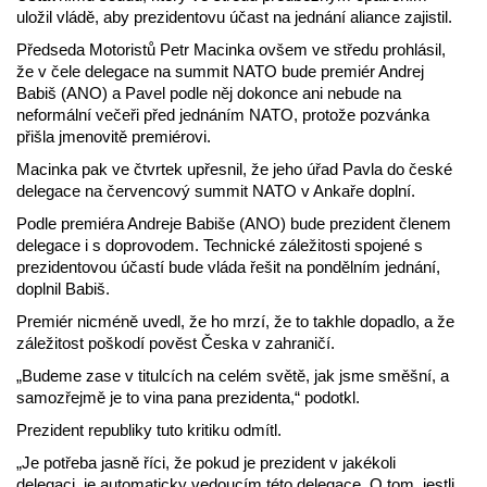
uložil vládě, aby prezidentovu účast na jednání aliance zajistil.
Předseda Motoristů Petr Macinka ovšem ve středu prohlásil,
že v čele delegace na summit NATO bude premiér Andrej
Babiš (ANO) a Pavel podle něj dokonce ani nebude na
neformální večeři před jednáním NATO, protože pozvánka
přišla jmenovitě premiérovi.
Macinka pak ve čtvrtek upřesnil, že jeho úřad Pavla do české
delegace na červencový summit NATO v Ankaře doplní.
Podle premiéra Andreje Babiše (ANO) bude prezident členem
delegace i s doprovodem. Technické záležitosti spojené s
prezidentovou účastí bude vláda řešit na pondělním jednání,
doplnil Babiš.
Premiér nicméně uvedl, že ho mrzí, že to takhle dopadlo, a že
záležitost poškodí pověst Česka v zahraničí.
„Budeme zase v titulcích na celém světě, jak jsme směšní, a
samozřejmě je to vina pana prezidenta,“ podotkl.
Prezident republiky tuto kritiku odmítl.
„Je potřeba jasně říci, že pokud je prezident v jakékoli
delegaci, je automaticky vedoucím této delegace. O tom, jestli