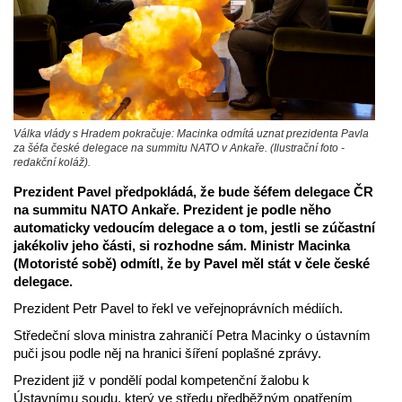
Válka vlády s Hradem pokračuje: Macinka odmítá uznat prezidenta Pavla
za šéfa české delegace na summitu NATO v Ankaře. (Ilustrační foto -
redakční koláž).
Prezident Pavel předpokládá, že bude šéfem delegace ČR
na summitu NATO Ankaře. Prezident je podle něho
automaticky vedoucím delegace a o tom, jestli se zúčastní
jakékoliv jeho části, si rozhodne sám. Ministr Macinka
(Motoristé sobě) odmítl, že by Pavel měl stát v čele české
delegace.
Prezident Petr Pavel to řekl ve veřejnoprávních médiích.
Středeční slova ministra zahraničí Petra Macinky o ústavním
puči jsou podle něj na hranici šíření poplašné zprávy.
Prezident již v pondělí podal kompetenční žalobu k
Ústavnímu soudu, který ve středu předběžným opatřením