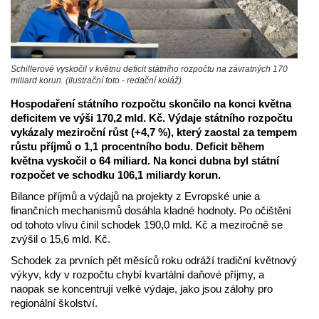
Schillerové vyskočil v květnu deficit státního rozpočtu na závratných 170
miliard korun. (Ilustrační foto - redační koláž).
Hospodaření státního rozpočtu skončilo na konci května
deficitem ve výši 170,2 mld. Kč. Výdaje státního rozpočtu
vykázaly meziroční růst (+4,7 %), který zaostal za tempem
růstu příjmů o 1,1 procentního bodu. Deficit během
května vyskočil o 64 miliard. Na konci dubna byl státní
rozpočet ve schodku 106,1 miliardy korun.
Bilance příjmů a výdajů na projekty z Evropské unie a
finančních mechanismů dosáhla kladné hodnoty. Po očištění
od tohoto vlivu činil schodek 190,0 mld. Kč a meziročně se
zvýšil o 15,6 mld. Kč.
Schodek za prvních pět měsíců roku odráží tradiční květnový
výkyv, kdy v rozpočtu chybí kvartální daňové příjmy, a
naopak se koncentrují velké výdaje, jako jsou zálohy pro
regionální školství.