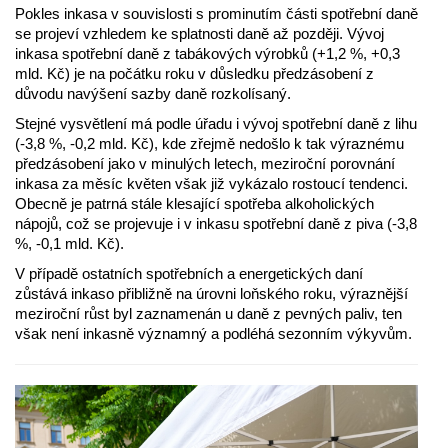
Pokles inkasa v souvislosti s prominutím části spotřební daně
se projeví vzhledem ke splatnosti daně až později. Vývoj
inkasa spotřební daně z tabákových výrobků (+1,2 %, +0,3
mld. Kč) je na počátku roku v důsledku předzásobení z
důvodu navýšení sazby daně rozkolísaný.
Stejné vysvětlení má podle úřadu i vývoj spotřební daně z lihu
(-3,8 %, -0,2 mld. Kč), kde zřejmě nedošlo k tak výraznému
předzásobení jako v minulých letech, meziroční porovnání
inkasa za měsíc květen však již vykázalo rostoucí tendenci.
Obecně je patrná stále klesající spotřeba alkoholických
nápojů, což se projevuje i v inkasu spotřební daně z piva (-3,8
%, -0,1 mld. Kč).
V případě ostatních spotřebních a energetických daní
zůstává inkaso přibližně na úrovni loňského roku, výraznější
meziroční růst byl zaznamenán u daně z pevných paliv, ten
však není inkasně významný a podléhá sezonním výkyvům.