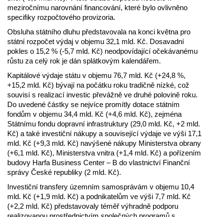
meziročnímu narovnání financování, které bylo ovlivněno
specifiky rozpočtového provizoria.
Obsluha státního dluhu představovala na konci května pro
státní rozpočet výdaj v objemu 32,1 mld. Kč. Dosavadní
pokles o 15,2 % (-5,7 mld. Kč) neodpovídající očekávanému
růstu za celý rok je dán splátkovým kalendářem.
Kapitálové výdaje státu v objemu 76,7 mld. Kč (+24,8 %,
+15,2 mld. Kč) bývají na počátku roku tradičně nízké, což
souvisí s realizací investic převážně ve druhé polovině roku.
Do uvedené částky se nejvíce promítly dotace státním
fondům v objemu 34,4 mld. Kč (+4,6 mld. Kč), zejména
Státnímu fondu dopravní infrastruktury (29,0 mld. Kč, +2 mld.
Kč) a také investiční nákupy a související výdaje ve výši 17,1
mld. Kč (+9,3 mld. Kč) navýšené nákupy Ministerstva obrany
(+6,1 mld. Kč), Ministerstva vnitra (+1,4 mld. Kč) a pořízením
budovy Harfa Business Center – B do vlastnictví Finanční
správy České republiky (2 mld. Kč).
Investiční transfery územním samosprávám v objemu 10,4
mld. Kč (+1,9 mld. Kč) a podnikatelům ve výši 7,7 mld. Kč
(+2,2 mld. Kč) představovaly téměř výhradně podporu
realizovanou prostřednictvím společných programů s