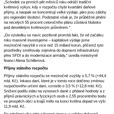
„Schodek za prvních pět měsíců roku odráží tradiční
květnový výkyv, kdy v rozpočtu chybí kvartální daňové
příjmy, a naopak se koncentrují velké výdaje, jako jsou zálohy
pro regionální školství. Podstatné však je, že průběžné plnění
na necelých 55 procent celoročního plánu zůstává hluboko
pod desetiletým květnovým průměrem.“
„Do výsledku se navíc pozitivně promítá fakt, že od začátku
roku masivně investujeme – kapitálové výdaje jsme
meziročně navýšili o více než 15 miliard korun, přičemž tyto
prostředky směřovaly zejména do dopravní infrastruktury
přes SFDI a do modernizace armády,“ uvedla ministryně
financí Alena Schillerová.
Příjmy státního rozpočtu
Příjmy státního rozpočtu se meziročně zvýšily o 5,7 % (+44,4
mld. Kč). Inkaso daní, které je v tomto roce dotčeno změnou
rozpočtového určení daní, vzrostlo o 3,5 % (+12,8 mld. Kč).
Snížení podílu státu na výnosech daně z přidané hodnoty a z
příjmů právnických a fyzických osob o 2,55 procentního bodu
ve prospěch obcí a krajů mělo na konci května dopad ve výši
11,9 mld. Kč.
Po odečtení vlivu této zákonné úpravy a výběru dočasně