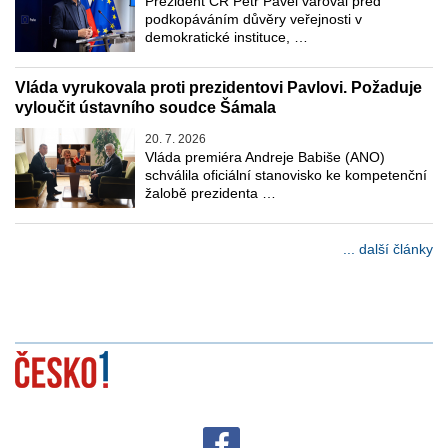
Prezident ČR Petr Pavel varoval před
podkopáváním důvěry veřejnosti v
demokratické instituce, …
Vláda vyrukovala proti prezidentovi Pavlovi. Požaduje
vyloučit ústavního soudce Šámala
20. 7. 2026
Vláda premiéra Andreje Babiše (ANO)
schválila oficiální stanovisko ke kompetenční
žalobě prezidenta …
... další články