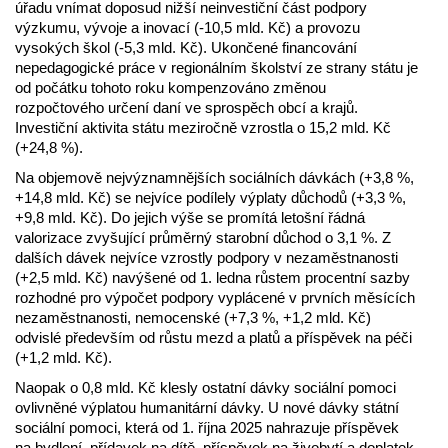
úřadu vnímat doposud nižší neinvestiční část podpory
výzkumu, vývoje a inovací (-10,5 mld. Kč) a provozu
vysokých škol (-5,3 mld. Kč). Ukončené financování
nepedagogické práce v regionálním školství ze strany státu je
od počátku tohoto roku kompenzováno změnou
rozpočtového určení daní ve sprospěch obcí a krajů.
Investiční aktivita státu meziročně vzrostla o 15,2 mld. Kč
(+24,8 %).
Na objemově nejvýznamnějších sociálních dávkách (+3,8 %,
+14,8 mld. Kč) se nejvíce podílely výplaty důchodů (+3,3 %,
+9,8 mld. Kč). Do jejich výše se promítá letošní řádná
valorizace zvyšující průměrný starobní důchod o 3,1 %. Z
dalších dávek nejvíce vzrostly podpory v nezaměstnanosti
(+2,5 mld. Kč) navýšené od 1. ledna růstem procentní sazby
rozhodné pro výpočet podpory vyplácené v prvních měsících
nezaměstnanosti, nemocenské (+7,3 %, +1,2 mld. Kč)
odvislé především od růstu mezd a platů a příspěvek na péči
(+1,2 mld. Kč).
Naopak o 0,8 mld. Kč klesly ostatní dávky sociální pomoci
ovlivněné výplatou humanitární dávky. U nové dávky státní
sociální pomoci, která od 1. října 2025 nahrazuje příspěvek
na bydlení, přídavek na dítě, příspěvek na živobytí a doplatek