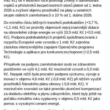
mld. Kč) se v letošním roce promítají změny v odměňování
vojáků a příslušníků bezpečnostních sborů platné od 1. ledna
2026 a zvýšení objemu prostředků na platy u ostatních
skupin státních zaměstnanců o 10 % od 1. dubna 2026.
Do mírného růstu běžných transferů podnikatelům (+3,7 %,
+1,1 mld. Kč) se promítly objemově nejvýznamnější dotace
na obnovitelné zdroje energie ve výši 10,9 mld. Kč (+0,5 mld.
Kč). Podpora podnikatelských projektů spolufinancovaná z
rozpočtu Evropské unie vzrostla o 1 mld. Kč zejména
zásluhou intenzivnějšího zapojení Operačního programu
Technologie a aplikace pro konkurenceschopnost (+2,5 mld.
Kč).
Příspěvek na podporu zaměstnávání osob se zdravotním
postižením ve výši 4,1 mld. Kč meziročně vzrostl o 0,3 mld.
Kč. Naopak nižší byla prozatím podpora výzkumu, vývoje a
inovací v objemu 4,6 mld. Kč (-0,8 mld. Kč) při nižším využití
prostředků Národního plánu obnovy (-0,8 mld. Kč). V
meziročním srovnání se také promítlo ukončení kompenzací
za dodávku elektřiny a plynu zákazníkům, které byly ještě na
počátku minulého roku vyplaceny v objemu 0,5 mld. Kč jako
pomoc s vysokými cenami energií.