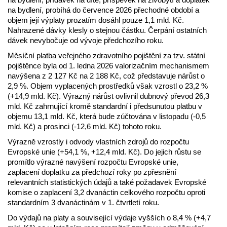
na bydlení, probíhá do července 2026 přechodné období a
objem její výplaty prozatím dosáhl pouze 1,1 mld. Kč.
Nahrazené dávky klesly o stejnou částku. Čerpání ostatních
dávek nevybočuje od vývoje předchozího roku.
Měsíční platba veřejného zdravotního pojištění za tzv. státní
pojištěnce byla od 1. ledna 2026 valorizačním mechanismem
navýšena z 2 127 Kč na 2 188 Kč, což představuje nárůst o
2,9 %. Objem vyplacených prostředků však vzrostl o 23,2 %
(+14,9 mld. Kč). Výrazný nárůst ovlivnil dubnový převod 26,3
mld. Kč zahrnující kromě standardní i předsunutou platbu v
objemu 13,1 mld. Kč, která bude zúčtována v listopadu (-0,5
mld. Kč) a prosinci (-12,6 mld. Kč) tohoto roku.
Výrazně vzrostly i odvody vlastních zdrojů do rozpočtu
Evropské unie (+54,1 %, +12,4 mld. Kč). Do jejich růstu se
promítlo výrazné navýšení rozpočtu Evropské unie,
zaplacení doplatku za předchozí roky po zpřesnění
relevantních statistických údajů a také požadavek Evropské
komise o zaplacení 3,2 dvanáctin celkového rozpočtu oproti
standardním 3 dvanáctinám v 1. čtvrtletí roku.
Do výdajů na platy a související výdaje vyšších o 8,4 % (+4,7