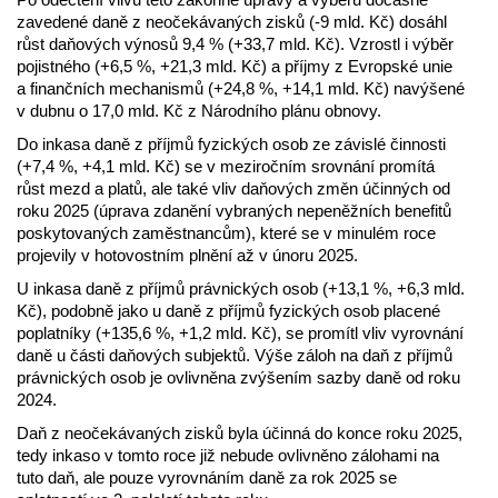
zavedené daně z neočekávaných zisků (-9 mld. Kč) dosáhl
růst daňových výnosů 9,4 % (+33,7 mld. Kč). Vzrostl i výběr
pojistného (+6,5 %, +21,3 mld. Kč) a příjmy z Evropské unie
a finančních mechanismů (+24,8 %, +14,1 mld. Kč) navýšené
v dubnu o 17,0 mld. Kč z Národního plánu obnovy.
Do inkasa daně z příjmů fyzických osob ze závislé činnosti
(+7,4 %, +4,1 mld. Kč) se v meziročním srovnání promítá
růst mezd a platů, ale také vliv daňových změn účinných od
roku 2025 (úprava zdanění vybraných nepeněžních benefitů
poskytovaných zaměstnancům), které se v minulém roce
projevily v hotovostním plnění až v únoru 2025.
U inkasa daně z příjmů právnických osob (+13,1 %, +6,3 mld.
Kč), podobně jako u daně z příjmů fyzických osob placené
poplatníky (+135,6 %, +1,2 mld. Kč), se promítl vliv vyrovnání
daně u části daňových subjektů. Výše záloh na daň z příjmů
právnických osob je ovlivněna zvýšením sazby daně od roku
2024.
Daň z neočekávaných zisků byla účinná do konce roku 2025,
tedy inkaso v tomto roce již nebude ovlivněno zálohami na
tuto daň, ale pouze vyrovnáním daně za rok 2025 se