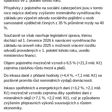
splatností ve 2. pololetí tohoto roku.
Příspěvky z pojistného na sociální zabezpečení jsou v tomto
roce nejvíce dotčeny zvýšením minimálního vyměřovacího
základu pro výpočet odvodu sociálního pojištění u osob
samostatně výdělečně činných z 35 % průměrné mzdy na 40
%.
Současně se však navrhuje legislativní úprava, kterou
dochází od 1. července 2026 k navrácení vyměřovacího
základu na úroveň roku 2025 s možností vrácení rozdílu
odvodů provedených v 1. pololetí tohoto roku, uvedlo
ministerstvo financí.
Objem pojistného meziročně vzrostl o 6,5 % (+21,3 mld. Kč)
zejména zásluhou růstu mezd a platů.
Do inkasa daně z přidané hodnoty (+4,4 %, +7,1 mld. Kč) se
pozitivně promítá růst nominálních výdajů domácností.
Inkaso spotřebních a energetických daní (+3,2 %, +2,1 mld.
Kč) meziročně vzrostlo zejména díky spotřební dani z
minerálních olejů (+7,1 %, +2,2 mld. Kč), což je způsobeno
zvýšením přepravních výkonů souvisejících s růstem
ekonomiky.