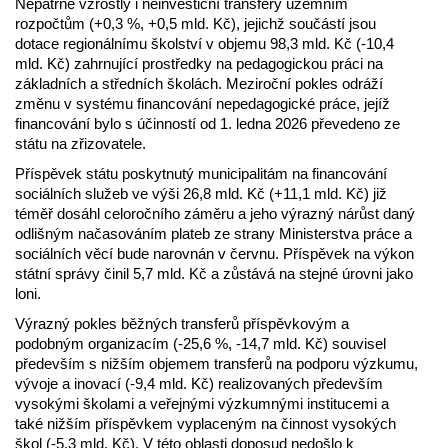
Nepatrně vzrostly i neinvestiční transfery územním
rozpočtům (+0,3 %, +0,5 mld. Kč), jejichž součástí jsou
dotace regionálnímu školství v objemu 98,3 mld. Kč (-10,4
mld. Kč) zahrnující prostředky na pedagogickou práci na
základních a středních školách. Meziroční pokles odráží
změnu v systému financování nepedagogické práce, jejíž
financování bylo s účinností od 1. ledna 2026 převedeno ze
státu na zřizovatele.
Příspěvek státu poskytnutý municipalitám na financování
sociálních služeb ve výši 26,8 mld. Kč (+11,1 mld. Kč) již
téměř dosáhl celoročního záměru a jeho výrazný nárůst daný
odlišným načasováním plateb ze strany Ministerstva práce a
sociálních věcí bude narovnán v červnu. Příspěvek na výkon
státní správy činil 5,7 mld. Kč a zůstává na stejné úrovni jako
loni.
Výrazný pokles běžných transferů příspěvkovým a
podobným organizacím (-25,6 %, -14,7 mld. Kč) souvisel
především s nižším objemem transferů na podporu výzkumu,
vývoje a inovací (-9,4 mld. Kč) realizovaných především
vysokými školami a veřejnými výzkumnými institucemi a
také nižším příspěvkem vyplaceným na činnost vysokých
škol (-5,3 mld. Kč). V této oblasti doposud nedošlo k