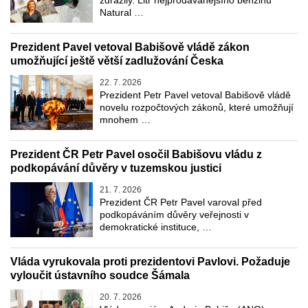
zdražily. Litr nejprodávanějšího benzinu
Natural …
Prezident Pavel vetoval Babišově vládě zákon
umožňující ještě větší zadlužování Česka
22. 7. 2026
Prezident Petr Pavel vetoval Babišově vládě
novelu rozpočtových zákonů, které umožňují
mnohem …
Prezident ČR Petr Pavel osočil Babišovu vládu z
podkopávání důvěry v tuzemskou justici
21. 7. 2026
Prezident ČR Petr Pavel varoval před
podkopáváním důvěry veřejnosti v
demokratické instituce, …
Vláda vyrukovala proti prezidentovi Pavlovi. Požaduje
vyloučit ústavního soudce Šámala
20. 7. 2026