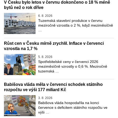
V Česku bylo letos v červnu dokončeno o 18 % méně
bytů než o rok dříve
6. 8. 2026
Tuzemská stavební produkce v červnu
meziročně vzrostla o 2 %, když meziměsíčně
…
Růst cen v Česku mírně zrychlil. Inflace v červenci
vzrostla na 1,7 %
5. 8. 2026
Spotřebitelské ceny v červenci 2026
meziměsíčně vzrostly o 0,6 %. Meziročně
tuzemská …
Babišova vláda měla v červenci schodek státního
rozpočtu ve výši 177 miliard Kč
3. 8. 2026
Babišova vláda hospodařila na konci
července s deficitem státního rozpočtu ve
výši …