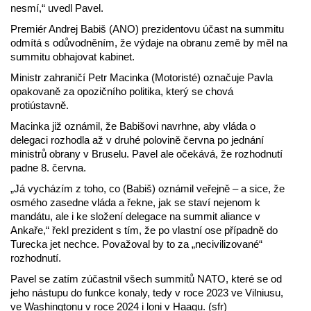
nesmí,“ uvedl Pavel.
Premiér Andrej Babiš (ANO) prezidentovu účast na summitu
odmítá s odůvodněním, že výdaje na obranu země by měl na
summitu obhajovat kabinet.
Ministr zahraničí Petr Macinka (Motoristé) označuje Pavla
opakovaně za opozičního politika, který se chová
protiústavně.
Macinka již oznámil, že Babišovi navrhne, aby vláda o
delegaci rozhodla až v druhé polovině června po jednání
ministrů obrany v Bruselu. Pavel ale očekává, že rozhodnutí
padne 8. června.
„Já vycházím z toho, co (Babiš) oznámil veřejně – a sice, že
osmého zasedne vláda a řekne, jak se staví nejenom k
mandátu, ale i ke složení delegace na summit aliance v
Ankaře,“ řekl prezident s tím, že po vlastní ose případně do
Turecka jet nechce. Považoval by to za „necivilizované“
rozhodnutí.
Pavel se zatím zúčastnil všech summitů NATO, které se od
jeho nástupu do funkce konaly, tedy v roce 2023 ve Vilniusu,
ve Washingtonu v roce 2024 i loni v Haagu. (sfr)