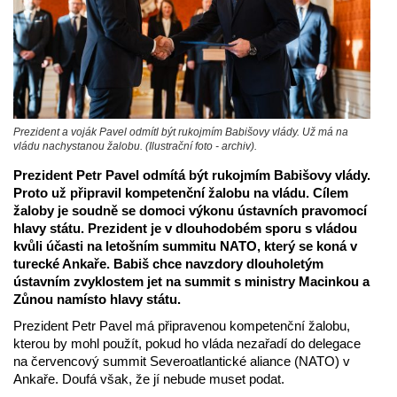
Prezident a voják Pavel odmítl být rukojmím Babišovy vlády. Už má na
vládu nachystanou žalobu. (Ilustrační foto - archiv).
Prezident Petr Pavel odmítá být rukojmím Babišovy vlády.
Proto už připravil kompetenční žalobu na vládu. Cílem
žaloby je soudně se domoci výkonu ústavních pravomocí
hlavy státu. Prezident je v dlouhodobém sporu s vládou
kvůli účasti na letošním summitu NATO, který se koná v
turecké Ankaře. Babiš chce navzdory dlouholetým
ústavním zvyklostem jet na summit s ministry Macinkou a
Zůnou namísto hlavy státu.
Prezident Petr Pavel má připravenou kompetenční žalobu,
kterou by mohl použít, pokud ho vláda nezařadí do delegace
na červencový summit Severoatlantické aliance (NATO) v
Ankaře. Doufá však, že jí nebude muset podat.