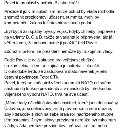
Pavel to prohlásil v pořadu Blesku Hráči.
Prezident již v minulosti zmínil, že pokud by vláda rozhodla
znemožnit prezidentovi účast na summitu, mohl by
kompetenční žalobu k Ústavnímu soudu podat.
„Byl bych asi špatný bývalý voják, kdybych nebyl připraven
na varianty B, C a D, takže ta varianta je připravena, ale já
věřím tomu, že nebude nutné ji použít,“ řekl Pavel.
Zdůraznil přitom, že prezident nemůže být rukojmím vlády.
Podle Pavla je celá situace pro veřejnost obtížně
srozumitelná, lidem se zajídá a je potřeba ji ukončit.
Dlouhodobě tvrdí, že zastupování státu navenek je jeho
ústavní povinností.Foto: ČTK
Pavel, který se zúčastnil všech summitů NATO od svého
nástupu do funkce prezidenta a v minulosti byl předsedou
Vojenského výboru NATO, trvá na své účasti.
„Máme tady několik ústavních institucí, které jsou definovány
Ústavou, jsou definovány jejich pravomoce a není možné,
aby kterákoliv z nich na sebe brala roli nadřízeného stupně
těm ostatním. Jinými slovy: prezident nemůže být rukojmím
vlády, vláda nemůže prezidentovi určovat, co smí nebo