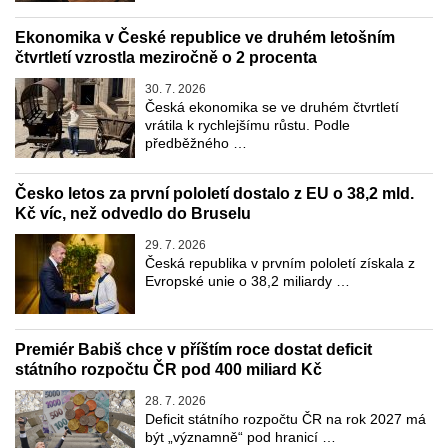
Ekonomika v České republice ve druhém letošním
čtvrtletí vzrostla meziročně o 2 procenta
30. 7. 2026
Česká ekonomika se ve druhém čtvrtletí
vrátila k rychlejšímu růstu. Podle
předběžného …
Česko letos za první pololetí dostalo z EU o 38,2 mld.
Kč víc, než odvedlo do Bruselu
29. 7. 2026
Česká republika v prvním pololetí získala z
Evropské unie o 38,2 miliardy …
Premiér Babiš chce v příštím roce dostat deficit
státního rozpočtu ČR pod 400 miliard Kč
28. 7. 2026
Deficit státního rozpočtu ČR na rok 2027 má
být „významně“ pod hranicí …