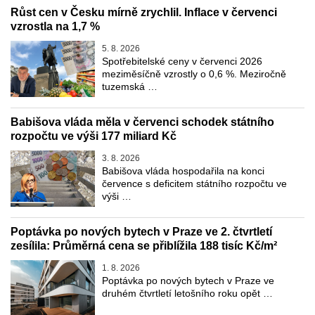
Růst cen v Česku mírně zrychlil. Inflace v červenci
vzrostla na 1,7 %
5. 8. 2026
Spotřebitelské ceny v červenci 2026
meziměsíčně vzrostly o 0,6 %. Meziročně
tuzemská …
Babišova vláda měla v červenci schodek státního
rozpočtu ve výši 177 miliard Kč
3. 8. 2026
Babišova vláda hospodařila na konci
července s deficitem státního rozpočtu ve
výši …
Poptávka po nových bytech v Praze ve 2. čtvrtletí
zesílila: Průměrná cena se přiblížila 188 tisíc Kč/m²
1. 8. 2026
Poptávka po nových bytech v Praze ve
druhém čtvrtletí letošního roku opět …