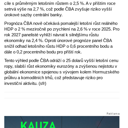
cíle s průměrným letošním růstem o 2,5 %. A v příštím roce
setrvá výše na 2,7 %, což podle ČBA zvyšuje riziko vyšší
úrokové sazby centrální banky.
Prognóza ČBA nově očekává pomalejší letošní růst reálného
HDP o 2 % meziročně po zrychlení na 2,6 % v roce 2025. Pro
rok 2027 panelisté vyhlíží návrat k silnějšímu růstu
ekonomiky na 2,4 %. Oproti únorové prognóze panel ČBA
snížil odhad letošního růstu HDP o 0,6 procentního bodu a
dále o 0,2 procentního bodu pro příští rok.
Tento výhled podle ČBA odráží o 25 dolarů vyšší letošní cenu
ropy, slabší růst ekonomiky eurozóny a zvýšenou nejistotu v
globální ekonomice spojenou s vývojem kolem Hormuzského
průlivu a komoditních trhů, což představuje riziko pro
investiční aktivitu. (sfr)