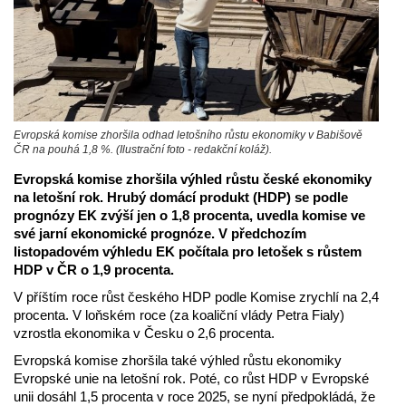
Evropská komise zhoršila odhad letošního růstu ekonomiky v Babišově
ČR na pouhá 1,8 %. (Ilustrační foto - redakční koláž).
Evropská komise zhoršila výhled růstu české ekonomiky
na letošní rok. Hrubý domácí produkt (HDP) se podle
prognózy EK zvýší jen o 1,8 procenta, uvedla komise ve
své jarní ekonomické prognóze. V předchozím
listopadovém výhledu EK počítala pro letošek s růstem
HDP v ČR o 1,9 procenta.
V příštím roce růst českého HDP podle Komise zrychlí na 2,4
procenta. V loňském roce (za koaliční vlády Petra Fialy)
vzrostla ekonomika v Česku o 2,6 procenta.
Evropská komise zhoršila také výhled růstu ekonomiky
Evropské unie na letošní rok. Poté, co růst HDP v Evropské
unii dosáhl 1,5 procenta v roce 2025, se nyní předpokládá, že