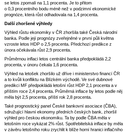
se letos zpomalí na 1,1 procenta. Je to přitom
o 0,3 procentního bodu méně než v podzimní ekonomické
prognóze, která růst odhadovala na 1,4 procenta.
Další zhoršené výhledy
Výhled růstu ekonomiky v ČR zhoršila také Česká národní
banka. Podle její prognózy zveřejněné v první půli května
vzroste letos HDP o 2,5 procenta. Předchozí predikce z
února očekávala růst 2,9 procenta.
Průměrnou inflaci letos centrální banka předpokládá 2,2
procenta, v únoru čekala 1,6 procenta.
Výhled na letošek zhoršilo už dříve i ministerstvo financí ČR
a to kvůli konfliktu na Blízkém východě. Ve své dubnové
predikci MF předpokládá letošní růst HDP 2,1 procenta a v
příštím roce 2,4 procenta. Průměrná inflace by letos podle něj
měla být 2,5 procenta, příští rok 2,8 procenta.
Také prognostický panel České bankovní asociace (ČBA),
sdružující hlavní ekonomy předních českých bank, zhoršil
výhled pro českou ekonomiku. Ta by podle ČBA měla v
letošním roce vykázat 2% růst. Spotřebitelská inflace by měla
v závěru letošního roku zrychlit k blíže horní hranici inflačního