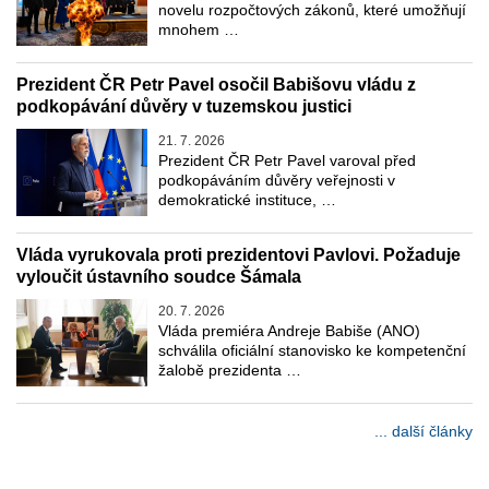
novelu rozpočtových zákonů, které umožňují
mnohem …
Prezident ČR Petr Pavel osočil Babišovu vládu z
podkopávání důvěry v tuzemskou justici
21. 7. 2026
Prezident ČR Petr Pavel varoval před
podkopáváním důvěry veřejnosti v
demokratické instituce, …
Vláda vyrukovala proti prezidentovi Pavlovi. Požaduje
vyloučit ústavního soudce Šámala
20. 7. 2026
Vláda premiéra Andreje Babiše (ANO)
schválila oficiální stanovisko ke kompetenční
žalobě prezidenta …
... další články