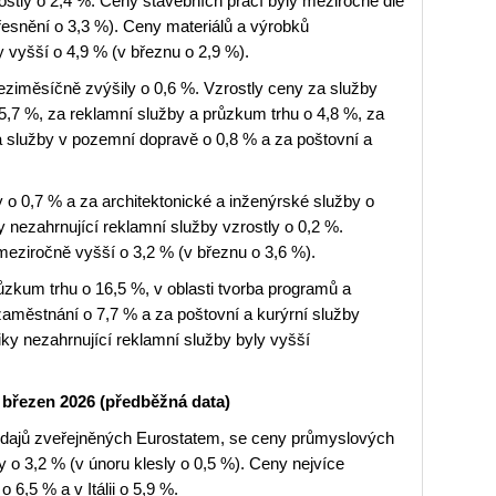
stly o 2,4 %. Ceny stavebních prací byly meziročně dle
řesnění o 3,3 %). Ceny materiálů a výrobků
 vyšší o 4,9 % (v březnu o 2,9 %).
eziměsíčně zvýšily o 0,6 %. Vzrostly ceny za služby
 5,7 %, za reklamní služby a průzkum trhu o 4,8 %, za
za služby v pozemní dopravě o 0,8 % a za poštovní a
y o 0,7 % a za architektonické a inženýrské služby o
 nezahrnující reklamní služby vzrostly o 0,2 %.
meziročně vyšší o 3,2 % (v březnu o 3,6 %).
ůzkum trhu o 16,5 %, v oblasti tvorba programů a
 zaměstnání o 7,7 % a za poštovní a kurýrní služby
iky nezahrnující reklamní služby byly vyšší
březen 2026 (předběžná data)
údajů zveřejněných Eurostatem, se ceny průmyslových
o 3,2 % (v únoru klesly o 0,5 %). Ceny nejvíce
 6,5 % a v Itálii o 5,9 %.