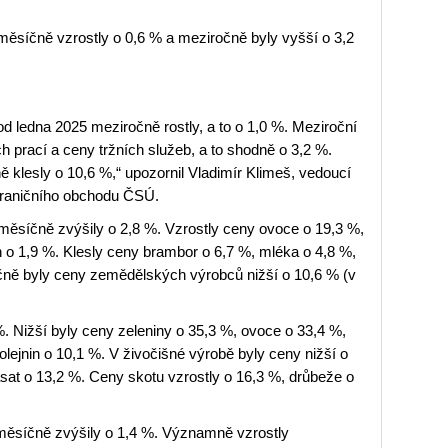
měsíčně vzrostly o 0,6 % a meziročně byly vyšší o 3,2
 ledna 2025 meziročně rostly, a to o 1,0 %. Meziroční
 prací a ceny tržních služeb, a to shodně o 3,2 %.
klesly o 10,6 %,“ upozornil Vladimír Klimeš, vedoucí
ahraničního obchodu ČSÚ.
síčně zvýšily o 2,8 %. Vzrostly ceny ovoce o 19,3 %,
n o 1,9 %. Klesly ceny brambor o 6,7 %, mléka o 4,8 %,
očně byly ceny zemědělských výrobců nižší o 10,6 % (v
%. Nižší byly ceny zeleniny o 35,3 %, ovoce o 33,4 %,
olejnin o 10,1 %. V živočišné výrobě byly ceny nižší o
sat o 13,2 %. Ceny skotu vzrostly o 16,3 %, drůbeže o
ěsíčně zvýšily o 1,4 %. Významně vzrostly