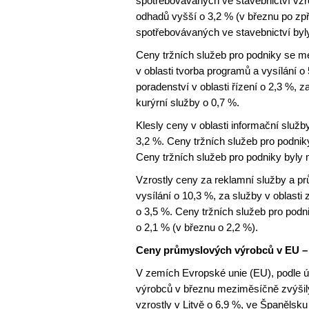
spotřebovávaných ve stavebnictví vzro
odhadů vyšší o 3,2 % (v březnu po zp
spotřebovávaných ve stavebnictví byly
Ceny tržních služeb pro podniky se m
v oblasti tvorba programů a vysílání o
poradenství v oblasti řízení o 2,3 %, 
kurýrní služby o 0,7 %.
Klesly ceny v oblasti informační služb
3,2 %. Ceny tržních služeb pro podniky
Ceny tržních služeb pro podniky byly 
Vzrostly ceny za reklamní služby a pr
vysílání o 10,3 %, za služby v oblasti
o 3,5 %. Ceny tržních služeb pro podn
o 2,1 % (v březnu o 2,2 %).
Ceny průmyslových výrobců v EU – 
V zemích Evropské unie (EU), podle 
výrobců v březnu meziměsíčně zvýšily 
vzrostly v Litvě o 6,9 %, ve Španělsku o