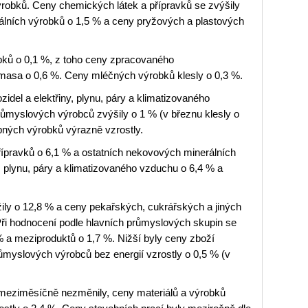
robků. Ceny chemických látek a přípravků se zvýšily
álních výrobků o 1,5 % a ceny pryžových a plastových
bků o 0,1 %, z toho ceny zpracovaného
asa o 0,6 %. Ceny mléčných výrobků klesly o 0,3 %.
idel a elektřiny, plynu, páry a klimatizovaného
myslových výrobců zvýšily o 1 % (v březnu klesly o
pných výrobků výrazně vzrostly.
řípravků o 6,1 % a ostatních nekovových minerálních
y, plynu, páry a klimatizovaného vzduchu o 6,4 % a
ily o 12,8 % a ceny pekařských, cukrářských a jiných
ři hodnocení podle hlavních průmyslových skupin se
% a meziproduktů o 1,7 %. Nižší byly ceny zboží
ůmyslových výrobců bez energií vzrostly o 0,5 % (v
 meziměsíčně nezměnily, ceny materiálů a výrobků