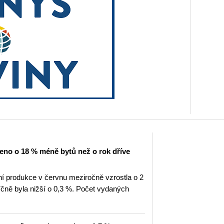
eno o 18 % méně bytů než o rok dříve
 produkce v červnu meziročně vzrostla o 2
ně byla nižší o 0,3 %. Počet vydaných