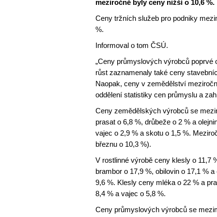
meziročně byly ceny nižší o 10,6 %.
Ceny tržních služeb pro podniky mezi
%.
Informoval o tom ČSÚ.
„Ceny průmyslových výrobců poprvé od
růst zaznamenaly také ceny stavebních
Naopak, ceny v zemědělství meziročně 
oddělení statistiky cen průmyslu a z
Ceny zemědělských výrobců se mezimě
prasat o 6,8 %, drůbeže o 2 % a olejni
vajec o 2,9 % a skotu o 1,5 %. Mezir
březnu o 10,3 %).
V rostlinné výrobě ceny klesly o 11,7 
brambor o 17,9 %, obilovin o 17,1 % a 
9,6 %. Klesly ceny mléka o 22 % a pra
8,4 % a vajec o 5,8 %.
Ceny průmyslových výrobců se mezim