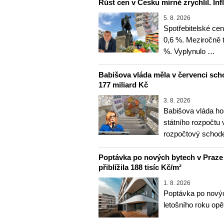
Růst cen v Česku mírně zrychlil. Inf
5. 8. 2026
Spotřebitelské ce
0,6 %. Meziročně t
%. Vyplynulo …
Babišova vláda měla v červenci sch
177 miliard Kč
3. 8. 2026
Babišova vláda ho
státního rozpočtu 
rozpočtový schod
Poptávka po nových bytech v Praze ve
přiblížila 188 tisíc Kč/m²
1. 8. 2026
Poptávka po novýc
letošního roku opě