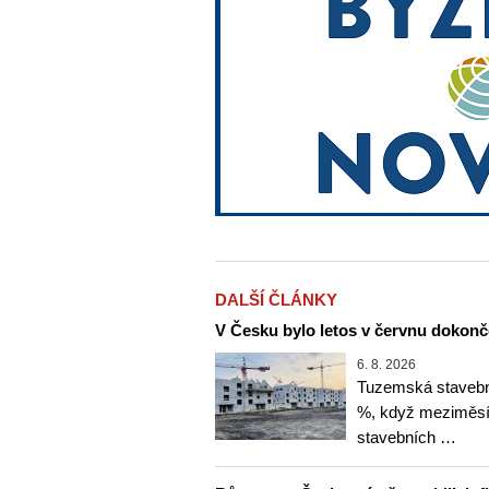
DALŠÍ ČLÁNKY
V Česku bylo letos v červnu dokonč
6. 8. 2026
Tuzemská stavební
%, když meziměsíč
stavebních …