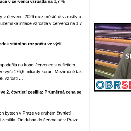
lace v červenci vzrostla na 1,7 %
ny v červenci 2026 meziměsíčně vzrostly o
uzemská inflace vzrostla v červenci na 1,7
odek státního rozpočtu ve výši
spodařila na konci července s deficitem
ve výši 176,6 miliardy korun. Meziročně tak
ek vzrostl …
 2. čtvrtletí zesílila: Průměrná cena se
h bytech v Praze ve druhém čtvrtletí
t zesílila. Od dubna do června se v Praze …