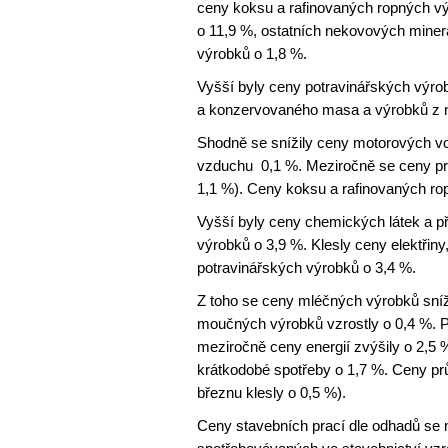
ceny koksu a rafinovaných ropných vý
o 11,9 %, ostatních nekovových miner
výrobků o 1,8 %.
Vyšší byly ceny potravinářských výro
a konzervovaného masa a výrobků z m
Shodně se snížily ceny motorových voz
vzduchu 0,1 %. Meziročně se ceny prů
1,1 %). Ceny koksu a rafinovaných ro
Vyšší byly ceny chemických látek a p
výrobků o 3,9 %. Klesly ceny elektřin
potravinářských výrobků o 3,4 %.
Z toho se ceny mléčných výrobků sníž
moučných výrobků vzrostly o 0,4 %. P
meziročně ceny energií zvýšily o 2,5 
krátkodobé spotřeby o 1,7 %. Ceny pr
březnu klesly o 0,5 %).
Ceny stavebních prací dle odhadů se