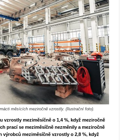
cti měsících meziročně vzrostly. (Ilustrační foto).
 vzrostly meziměsíčně o 1,4 %, když meziročně
ích prací se meziměsíčně nezměnily a meziročně
h výrobců meziměsíčně vzrostly o 2,8 %, když