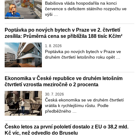
Babišova vláda hospodařila na konci
července s deficitem státního rozpočtu ve
výši …
Poptávka po nových bytech v Praze ve 2. čtvrtletí
zesílila: Průměrná cena se přiblížila 188 tisíc Kč/m²
1. 8. 2026
Poptávka po nových bytech v Praze ve
druhém čtvrtletí letošního roku opět …
Ekonomika v České republice ve druhém letošním
čtvrtletí vzrostla meziročně o 2 procenta
30. 7. 2026
Česká ekonomika se ve druhém čtvrtletí
vrátila k rychlejšímu růstu. Podle
předběžného …
Česko letos za první pololetí dostalo z EU o 38,2 mld.
Kč víc, než odvedlo do Bruselu