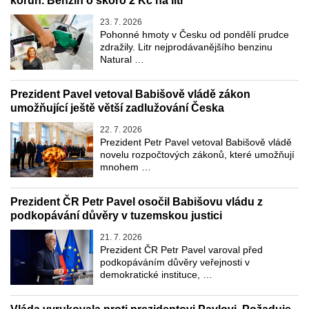
korun. Benzín o skoro 2 Kč na litr
23. 7. 2026
Pohonné hmoty v Česku od pondělí prudce
zdražily. Litr nejprodávanějšího benzinu
Natural …
Prezident Pavel vetoval Babišově vládě zákon
umožňující ještě větší zadlužování Česka
22. 7. 2026
Prezident Petr Pavel vetoval Babišově vládě
novelu rozpočtových zákonů, které umožňují
mnohem …
Prezident ČR Petr Pavel osočil Babišovu vládu z
podkopávání důvěry v tuzemskou justici
21. 7. 2026
Prezident ČR Petr Pavel varoval před
podkopáváním důvěry veřejnosti v
demokratické instituce, …