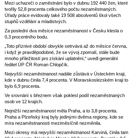
Mezi uchazeči o zaměstnání bylo v dubnu 192 440 žen, které
tvořily 52,8 procenta celkového počtu nezaměstnaných.
Úřady práce evidovaly také 19 508 absolventů škol všech
stupňů vzdělání a mladistvých.
Za poslední dva měsíce nezaměstnanost v Česku klesla o
0,3 procentního bodu.
„Toto příznivé období obvykle setrvává až do měsíce června,
i když je pravděpodobné, že se vývoj zpomalí, stále bude
mnoho příležitostí pro získání uplatnění,“ uvedl generální
ředitel ÚP ČR Roman Chlopčík.
Nejvyšší nezaměstnanost nadále zůstává v Ústeckém kraji,
kde v dubnu činila 7,4 procenta. V Moravskoslezském kraji to
bylo 6,9 procenta.
Ve srovnání s březnem však poklesl podíl nezaměstnaných
osob ve 12 krajích.
Nejnižší nezaměstnanost měla Praha, a to 3,8 procenta.
Praha a Plzeňský kraj byly jedinými dvěma regiony, kde se
míra nezaměstnanosti meziměsíčně nezměnila.
Mezi okresy má nejvyšší nezaměstnanost Karviná, činila tam