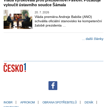
Vláda vyrukovala proti prezidentovi Pavlovi. Požaduje
vyloučit ústavního soudce Šámala
20. 7. 2026
Vláda premiéra Andreje Babiše (ANO)
schválila oficiální stanovisko ke kompetenční
žalobě prezidenta …
... další články
INOBR
APROKOM
OBRANA SPOTŘEBITELŮ
DENÍK