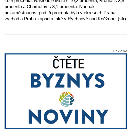
10,4 procenta. Následuje Most s 10,2 procenta, Bruntál s 8,5
procenta a Chomutov s 8,1 procenta. Naopak
nezaměstnanost pod tři procenta byla v okresech Praha-
východ a Praha-západ a také v Rychnově nad Kněžnou. (sfr)