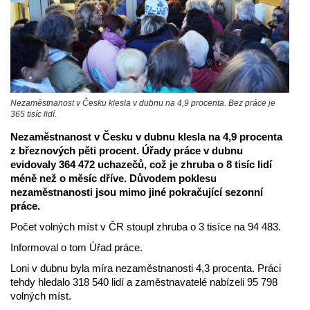
Nezaměstnanost v Česku klesla v dubnu na 4,9 procenta. Bez práce je
365 tisíc lidí.
Nezaměstnanost v Česku v dubnu klesla na 4,9 procenta
z březnových pěti procent. Úřady práce v dubnu
evidovaly 364 472 uchazečů, což je zhruba o 8 tisíc lidí
méně než o měsíc dříve. Důvodem poklesu
nezaměstnanosti jsou mimo jiné pokračující sezonní
práce.
Počet volných míst v ČR stoupl zhruba o 3 tisíce na 94 483.
Informoval o tom Úřad práce.
Loni v dubnu byla míra nezaměstnanosti 4,3 procenta. Práci
tehdy hledalo 318 540 lidí a zaměstnavatelé nabízeli 95 798
volných míst.