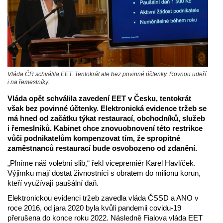
Vláda ČR schválila EET: Tentokrát ale bez povinné účtenky. Rovnou udeří
i na řemeslníky.
Vláda opět schválila zavedení EET v Česku, tentokrát
však bez povinné účtenky. Elektronická evidence tržeb se
má hned od začátku týkat restaurací, obchodníků, služeb
i řemeslníků. Kabinet chce znovuobnovení této restrikce
vůči podnikatelům kompenzovat tím, že spropitné
zaměstnanců restaurací bude osvobozeno od zdanění.
„Plníme náš volební slib,“ řekl vicepremiér Karel Havlíček.
Výjimku mají dostat živnostníci s obratem do milionu korun,
kteří využívají paušální daň.
Elektronickou evidenci tržeb zavedla vláda ČSSD a ANO v
roce 2016, od jara 2020 byla kvůli pandemii covidu-19
přerušena do konce roku 2022. Následně Fialova vláda EET