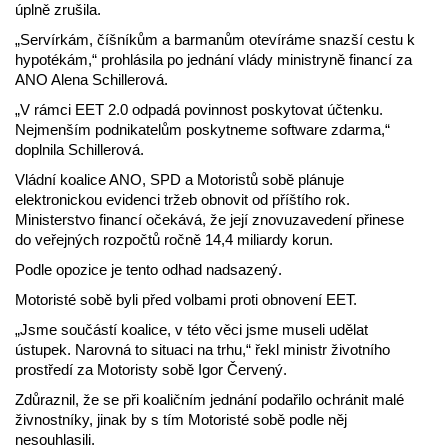
úplně zrušila.
„Servírkám, číšníkům a barmanům otevíráme snazší cestu k
hypotékám,“ prohlásila po jednání vlády ministryně financí za
ANO Alena Schillerová.
„V rámci EET 2.0 odpadá povinnost poskytovat účtenku.
Nejmenším podnikatelům poskytneme software zdarma,“
doplnila Schillerová.
Vládní koalice ANO, SPD a Motoristů sobě plánuje
elektronickou evidenci tržeb obnovit od příštího rok.
Ministerstvo financí očekává, že její znovuzavedení přinese
do veřejných rozpočtů ročně 14,4 miliardy korun.
Podle opozice je tento odhad nadsazený.
Motoristé sobě byli před volbami proti obnovení EET.
„Jsme součástí koalice, v této věci jsme museli udělat
ústupek. Narovná to situaci na trhu,“ řekl ministr životního
prostředí za Motoristy sobě Igor Červený.
Zdůraznil, že se při koaličním jednání podařilo ochránit malé
živnostníky, jinak by s tím Motoristé sobě podle něj
nesouhlasili.