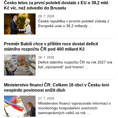
Česko letos za první pololetí dostalo z EU o 38,2 mld.
Kč víc, než odvedlo do Bruselu
29. 7. 2026
Česká republika v prvním pololetí získala z
Evropské unie o 38,2 miliardy …
Premiér Babiš chce v příštím roce dostat deficit
státního rozpočtu ČR pod 400 miliard Kč
28. 7. 2026
Deficit státního rozpočtu ČR na rok 2027 má
být „významně“ pod hranicí …
Ministerstvo financí ČR: Celkem 16 obcí v Česku loni
nesplnilo povinnost snížit dluh
27. 7. 2026
Ministerstvo financí vypracovalo informaci o
monitoringu hospodaření územních
samosprávných celků za rok …