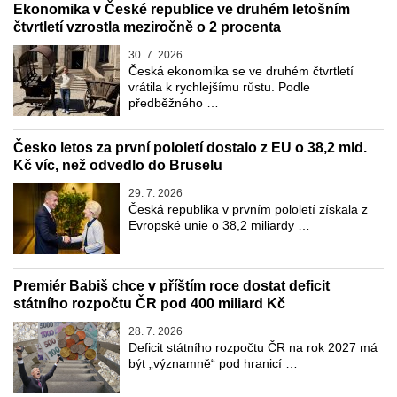
Ekonomika v České republice ve druhém letošním
čtvrtletí vzrostla meziročně o 2 procenta
30. 7. 2026
Česká ekonomika se ve druhém čtvrtletí
vrátila k rychlejšímu růstu. Podle
předběžného …
Česko letos za první pololetí dostalo z EU o 38,2 mld.
Kč víc, než odvedlo do Bruselu
29. 7. 2026
Česká republika v prvním pololetí získala z
Evropské unie o 38,2 miliardy …
Premiér Babiš chce v příštím roce dostat deficit
státního rozpočtu ČR pod 400 miliard Kč
28. 7. 2026
Deficit státního rozpočtu ČR na rok 2027 má
být „významně“ pod hranicí …