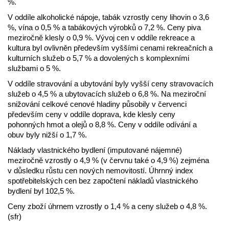
%.
V oddíle alkoholické nápoje, tabák vzrostly ceny lihovin o 3,6
%, vína o 0,5 % a tabákových výrobků o 7,2 %. Ceny piva
meziročně klesly o 0,9 %. Vývoj cen v oddíle rekreace a
kultura byl ovlivněn především vyššími cenami rekreačních a
kulturních služeb o 5,7 % a dovolených s komplexními
službami o 5 %.
V oddíle stravování a ubytování byly vyšší ceny stravovacích
služeb o 4,5 % a ubytovacích služeb o 6,8 %. Na meziroční
snižování celkové cenové hladiny působily v červenci
především ceny v oddíle doprava, kde klesly ceny
pohonných hmot a olejů o 8,8 %. Ceny v oddíle odívání a
obuv byly nižší o 1,7 %.
Náklady vlastnického bydlení (imputované nájemné)
meziročně vzrostly o 4,9 % (v červnu také o 4,9 %) zejména
v důsledku růstu cen nových nemovitostí. Úhrnný index
spotřebitelských cen bez započtení nákladů vlastnického
bydlení byl 102,5 %.
Ceny zboží úhrnem vzrostly o 1,4 % a ceny služeb o 4,8 %.
(sfr)