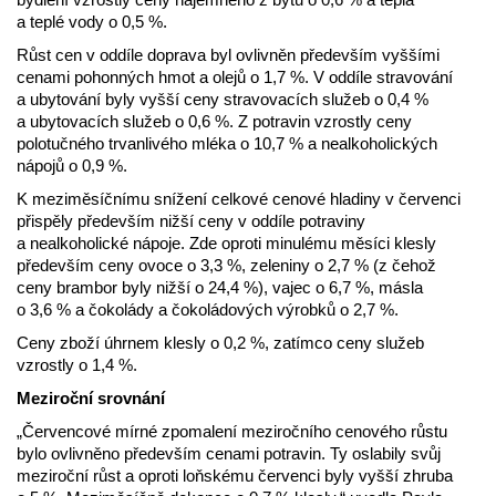
a teplé vody o 0,5 %.
Růst cen v oddíle doprava byl ovlivněn především vyššími
cenami pohonných hmot a olejů o 1,7 %. V oddíle stravování
a ubytování byly vyšší ceny stravovacích služeb o 0,4 %
a ubytovacích služeb o 0,6 %. Z potravin vzrostly ceny
polotučného trvanlivého mléka o 10,7 % a nealkoholických
nápojů o 0,9 %.
K meziměsíčnímu snížení celkové cenové hladiny v červenci
přispěly především nižší ceny v oddíle potraviny
a nealkoholické nápoje. Zde oproti minulému měsíci klesly
především ceny ovoce o 3,3 %, zeleniny o 2,7 % (z čehož
ceny brambor byly nižší o 24,4 %), vajec o 6,7 %, másla
o 3,6 % a čokolády a čokoládových výrobků o 2,7 %.
Ceny zboží úhrnem klesly o 0,2 %, zatímco ceny služeb
vzrostly o 1,4 %.
Meziroční srovnání
„Červencové mírné zpomalení meziročního cenového růstu
bylo ovlivněno především cenami potravin. Ty oslabily svůj
meziroční růst a oproti loňskému červenci byly vyšší zhruba