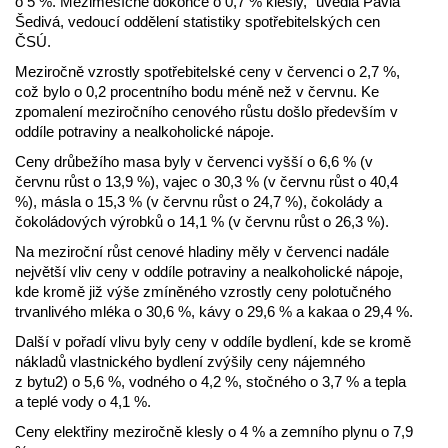
o 5 %. Meziměsíčně dokonce o 0,7 % klesly,“ uvedla Pavla
Šedivá, vedoucí oddělení statistiky spotřebitelských cen
ČSÚ.
Meziročně vzrostly spotřebitelské ceny v červenci o 2,7 %,
což bylo o 0,2 procentního bodu méně než v červnu. Ke
zpomalení meziročního cenového růstu došlo především v
oddíle potraviny a nealkoholické nápoje.
Ceny drůbežího masa byly v červenci vyšší o 6,6 % (v
červnu růst o 13,9 %), vajec o 30,3 % (v červnu růst o 40,4
%), másla o 15,3 % (v červnu růst o 24,7 %), čokolády a
čokoládových výrobků o 14,1 % (v červnu růst o 26,3 %).
Na meziroční růst cenové hladiny měly v červenci nadále
největší vliv ceny v oddíle potraviny a nealkoholické nápoje,
kde kromě již výše zmíněného vzrostly ceny polotučného
trvanlivého mléka o 30,6 %, kávy o 29,6 % a kakaa o 29,4 %.
Další v pořadí vlivu byly ceny v oddíle bydlení, kde se kromě
nákladů vlastnického bydlení zvýšily ceny nájemného
z bytu2) o 5,6 %, vodného o 4,2 %, stočného o 3,7 % a tepla
a teplé vody o 4,1 %.
Ceny elektřiny meziročně klesly o 4 % a zemního plynu o 7,9