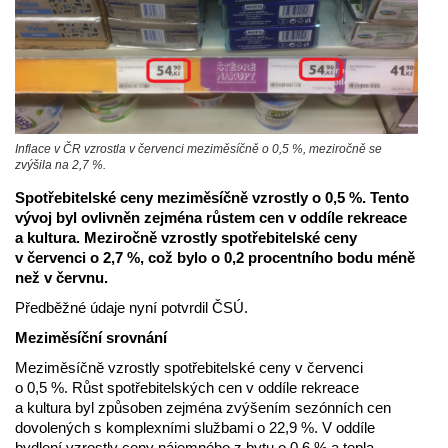
Inflace v ČR vzrostla v červenci meziměsíčně o 0,5 %, meziročně se
zvýšila na 2,7 %.
Spotřebitelské ceny meziměsíčně vzrostly o 0,5 %. Tento
vývoj byl ovlivněn zejména růstem cen v oddíle rekreace
a kultura. Meziročně vzrostly spotřebitelské ceny
v červenci o 2,7 %, což bylo o 0,2 procentního bodu méně
než v červnu.
Předběžné údaje nyní potvrdil ČSÚ.
Meziměsíční srovnání
Meziměsíčně vzrostly spotřebitelské ceny v červenci
o 0,5 %. Růst spotřebitelských cen v oddíle rekreace
a kultura byl způsoben zejména zvýšením sezónních cen
dovolených s komplexními službami o 22,9 %. V oddíle
bydlení vzrostly ceny nájemného z bytu o 0,6 % a tepla