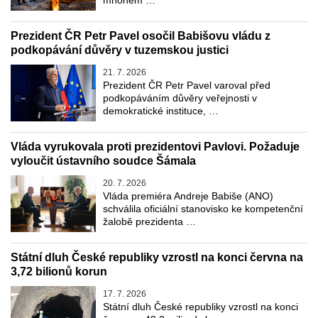
mnohem …
Prezident ČR Petr Pavel osočil Babišovu vládu z
podkopávání důvěry v tuzemskou justici
21. 7. 2026
Prezident ČR Petr Pavel varoval před
podkopáváním důvěry veřejnosti v
demokratické instituce, …
Vláda vyrukovala proti prezidentovi Pavlovi. Požaduje
vyloučit ústavního soudce Šámala
20. 7. 2026
Vláda premiéra Andreje Babiše (ANO)
schválila oficiální stanovisko ke kompetenční
žalobě prezidenta …
Státní dluh České republiky vzrostl na konci června na
3,72 bilionů korun
17. 7. 2026
Státní dluh České republiky vzrostl na konci