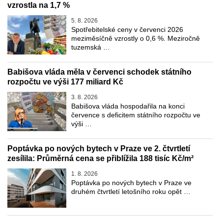
vzrostla na 1,7 %
5. 8. 2026
Spotřebitelské ceny v červenci 2026
meziměsíčně vzrostly o 0,6 %. Meziročně
tuzemská …
Babišova vláda měla v červenci schodek státního
rozpočtu ve výši 177 miliard Kč
3. 8. 2026
Babišova vláda hospodařila na konci
července s deficitem státního rozpočtu ve
výši …
Poptávka po nových bytech v Praze ve 2. čtvrtletí
zesílila: Průměrná cena se přiblížila 188 tisíc Kč/m²
1. 8. 2026
Poptávka po nových bytech v Praze ve
druhém čtvrtletí letošního roku opět …