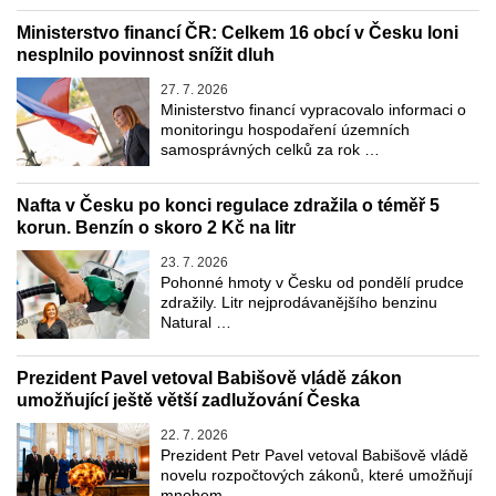
Ministerstvo financí ČR: Celkem 16 obcí v Česku loni
nesplnilo povinnost snížit dluh
27. 7. 2026
Ministerstvo financí vypracovalo informaci o
monitoringu hospodaření územních
samosprávných celků za rok …
Nafta v Česku po konci regulace zdražila o téměř 5
korun. Benzín o skoro 2 Kč na litr
23. 7. 2026
Pohonné hmoty v Česku od pondělí prudce
zdražily. Litr nejprodávanějšího benzinu
Natural …
Prezident Pavel vetoval Babišově vládě zákon
umožňující ještě větší zadlužování Česka
22. 7. 2026
Prezident Petr Pavel vetoval Babišově vládě
novelu rozpočtových zákonů, které umožňují
mnohem …