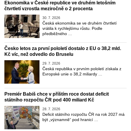
Ekonomika v České republice ve druhém letošním
čtvrtletí vzrostla meziročně o 2 procenta
30. 7. 2026
Česká ekonomika se ve druhém čtvrtletí
vrátila k rychlejšímu růstu. Podle
předběžného …
Česko letos za první pololetí dostalo z EU o 38,2 mld.
Kč víc, než odvedlo do Bruselu
29. 7. 2026
Česká republika v prvním pololetí získala z
Evropské unie o 38,2 miliardy …
Premiér Babiš chce v příštím roce dostat deficit
státního rozpočtu ČR pod 400 miliard Kč
28. 7. 2026
Deficit státního rozpočtu ČR na rok 2027 má
být „významně“ pod hranicí …