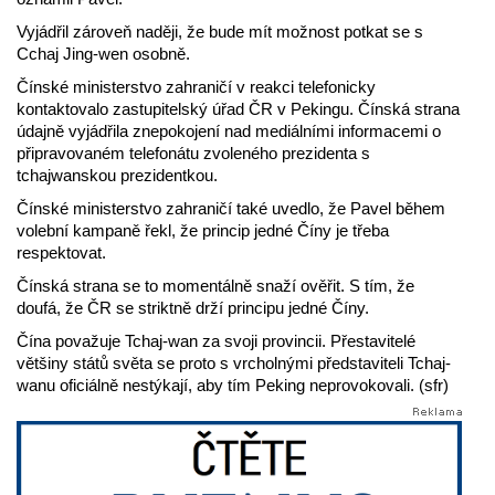
Vyjádřil zároveň naději, že bude mít možnost potkat se s
Cchaj Jing-wen osobně.
Čínské ministerstvo zahraničí v reakci telefonicky
kontaktovalo zastupitelský úřad ČR v Pekingu. Čínská strana
údajně vyjádřila znepokojení nad mediálními informacemi o
připravovaném telefonátu zvoleného prezidenta s
tchajwanskou prezidentkou.
Čínské ministerstvo zahraničí také uvedlo, že Pavel během
volební kampaně řekl, že princip jedné Číny je třeba
respektovat.
Čínská strana se to momentálně snaží ověřit. S tím, že
doufá, že ČR se striktně drží principu jedné Číny.
Čína považuje Tchaj-wan za svoji provincii. Přestavitelé
většiny států světa se proto s vrcholnými představiteli Tchaj-
wanu oficiálně nestýkají, aby tím Peking neprovokovali. (sfr)