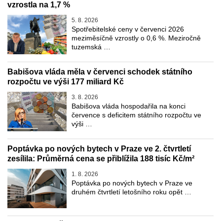
vzrostla na 1,7 %
5. 8. 2026
Spotřebitelské ceny v červenci 2026
meziměsíčně vzrostly o 0,6 %. Meziročně
tuzemská …
Babišova vláda měla v červenci schodek státního
rozpočtu ve výši 177 miliard Kč
3. 8. 2026
Babišova vláda hospodařila na konci
července s deficitem státního rozpočtu ve
výši …
Poptávka po nových bytech v Praze ve 2. čtvrtletí
zesílila: Průměrná cena se přiblížila 188 tisíc Kč/m²
1. 8. 2026
Poptávka po nových bytech v Praze ve
druhém čtvrtletí letošního roku opět …