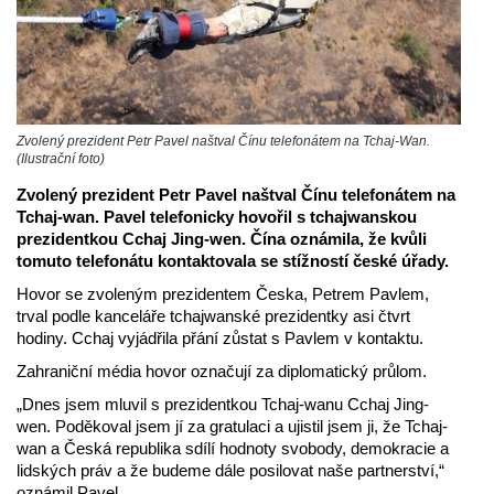
Zvolený prezident Petr Pavel naštval Čínu telefonátem na Tchaj-Wan.
(Ilustrační foto)
Zvolený prezident Petr Pavel naštval Čínu telefonátem na
Tchaj-wan. Pavel telefonicky hovořil s tchajwanskou
prezidentkou Cchaj Jing-wen. Čína oznámila, že kvůli
tomuto telefonátu kontaktovala se stížností české úřady.
Hovor se zvoleným prezidentem Česka, Petrem Pavlem,
trval podle kanceláře tchajwanské prezidentky asi čtvrt
hodiny. Cchaj vyjádřila přání zůstat s Pavlem v kontaktu.
Zahraniční média hovor označují za diplomatický průlom.
„Dnes jsem mluvil s prezidentkou Tchaj-wanu Cchaj Jing-
wen. Poděkoval jsem jí za gratulaci a ujistil jsem ji, že Tchaj-
wan a Česká republika sdílí hodnoty svobody, demokracie a
lidských práv a že budeme dále posilovat naše partnerství,“
oznámil Pavel.