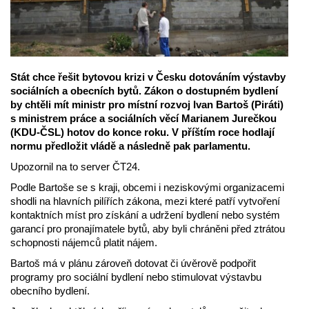
Stát chce řešit bytovou krizi v Česku dotováním výstavby
sociálních a obecních bytů. Zákon o dostupném bydlení
by chtěli mít ministr pro místní rozvoj Ivan Bartoš (Piráti)
s ministrem práce a sociálních věcí Marianem Jurečkou
(KDU-ČSL) hotov do konce roku. V příštím roce hodlají
normu předložit vládě a následně pak parlamentu.
Upozornil na to server ČT24.
Podle Bartoše se s kraji, obcemi i neziskovými organizacemi
shodli na hlavních pilířích zákona, mezi které patří vytvoření
kontaktních míst pro získání a udržení bydlení nebo systém
garancí pro pronajímatele bytů, aby byli chráněni před ztrátou
schopnosti nájemců platit nájem.
Bartoš má v plánu zároveň dotovat či úvěrově podpořit
programy pro sociální bydlení nebo stimulovat výstavbu
obecního bydlení.