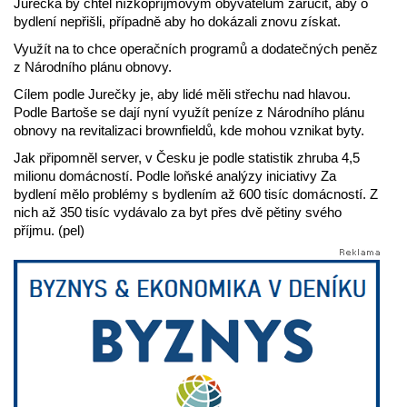
Jurečka by chtěl nízkopříjmovým obyvatelům zaručit, aby o
bydlení nepřišli, případně aby ho dokázali znovu získat.
Využít na to chce operačních programů a dodatečných peněz
z Národního plánu obnovy.
Cílem podle Jurečky je, aby lidé měli střechu nad hlavou.
Podle Bartoše se dají nyní využít peníze z Národního plánu
obnovy na revitalizaci brownfieldů, kde mohou vznikat byty.
Jak připomněl server, v Česku je podle statistik zhruba 4,5
milionu domácností. Podle loňské analýzy iniciativy Za
bydlení mělo problémy s bydlením až 600 tisíc domácností. Z
nich až 350 tisíc vydávalo za byt přes dvě pětiny svého
příjmu. (pel)