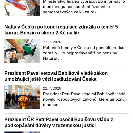
Ministerstvo financí vypracovalo informaci o
monitoringu hospodaření územních
samosprávných celků za rok …
Nafta v Česku po konci regulace zdražila o téměř 5
korun. Benzín o skoro 2 Kč na litr
23. 7. 2026
Pohonné hmoty v Česku od pondělí prudce
zdražily. Litr nejprodávanějšího benzinu
Natural …
Prezident Pavel vetoval Babišově vládě zákon
umožňující ještě větší zadlužování Česka
22. 7. 2026
Prezident Petr Pavel vetoval Babišově vládě
novelu rozpočtových zákonů, které umožňují
mnohem …
Prezident ČR Petr Pavel osočil Babišovu vládu z
podkopávání důvěry v tuzemskou justici