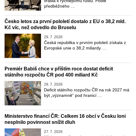
vrátila k rychlejšímu růstu. Podle
předběžného …
Česko letos za první pololetí dostalo z EU o 38,2 mld.
Kč víc, než odvedlo do Bruselu
29. 7. 2026
Česká republika v prvním pololetí získala z
Evropské unie o 38,2 miliardy …
Premiér Babiš chce v příštím roce dostat deficit
státního rozpočtu ČR pod 400 miliard Kč
28. 7. 2026
Deficit státního rozpočtu ČR na rok 2027 má
být „významně“ pod hranicí …
Ministerstvo financí ČR: Celkem 16 obcí v Česku loni
nesplnilo povinnost snížit dluh
27. 7. 2026